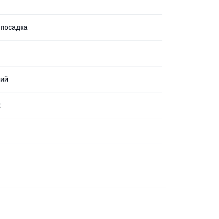
 посадка
ний
ж