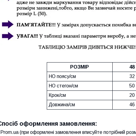
РОЗМІР
48
НО поясу/см
32
НО стегон/см
50
Крок/см
20
Довжина/см
46
Спосіб оформлення замовлення:
Prom.ua (при оформлені замовлення вписуйте потрібний розм