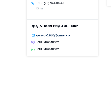
+380 (98) 944-86-42
Юлія
gerelov1980@gmail.com
+380989448642
+380989448642