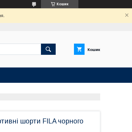
Кошик
ня.
Кошик
ртивні шорти FILA чорного