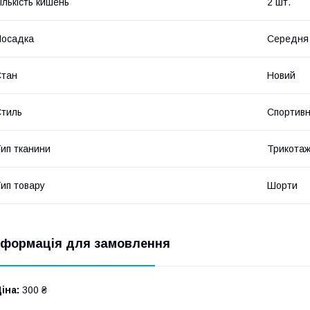
ількість кишень
2 шт.
Посадка
Середня
Стан
Новий
тиль
Спортив
ип тканини
Трикота
ип товару
Шорти
нформація для замовлення
іна:
300 ₴