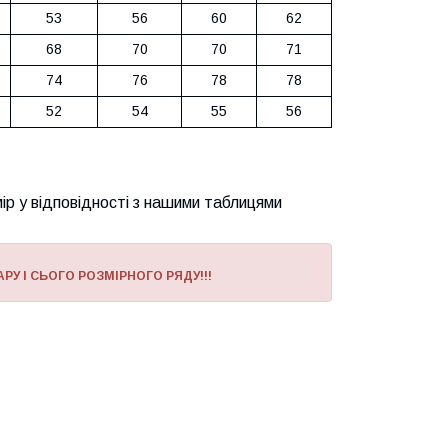
53
56
60
62
68
70
70
71
74
76
78
78
52
54
55
56
ір у відповідності з нашими таблицями
РУ І СЬОГО РОЗМІРНОГО РЯДУ!!!