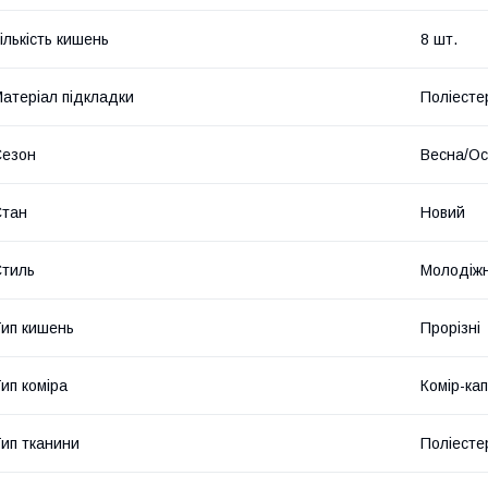
ількість кишень
8 шт.
атеріал підкладки
Поліесте
Сезон
Весна/Ос
Стан
Новий
тиль
Молодіж
ип кишень
Прорізні
ип коміра
Комір-ка
ип тканини
Поліесте