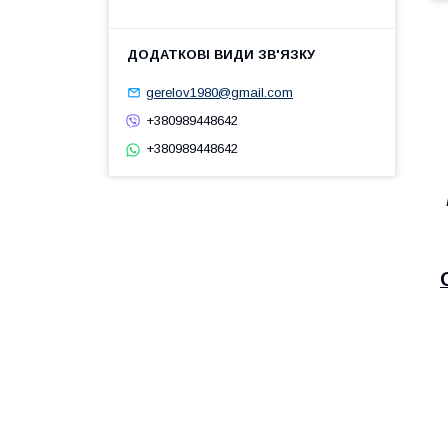
gerelov1980@gmail.com
+380989448642
+380989448642