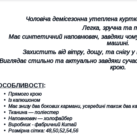
Чоловіча демісезонна утеплена куртк
Легка, зручна та 
Має синтетичний наповнювач, завдяки чому
машині.
Захистить від вітру, дощу, та снігу у 
Виглядає стильно та актуально завдяки суча
крою.
ОСОБЛИВОСТІ
:
Прямого крою
Із капюшоном
Має знизу два бокових кармани, усередині також два к
Тканина — поліестер
Наповнювач — холофайбер
Виробник - фабричний Китай
Розмірна сітка:
48,50,
52
,
54
,56