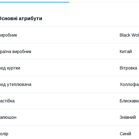
Основні атрибути
иробник
Black Wol
раїна виробник
Китай
ид куртки
Вітровка
ид утеплювача
Холлофа
астібка
Блискавк
Капюшон
Знімний
олір
Синій