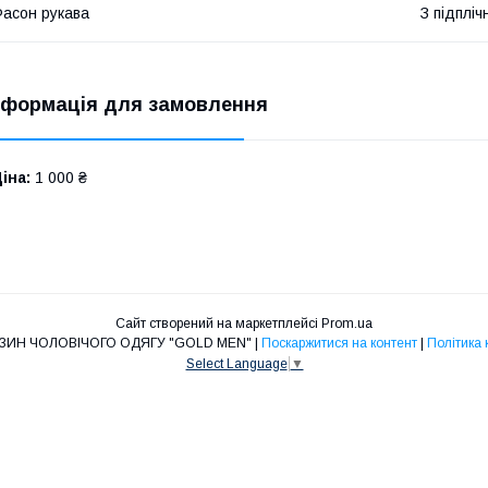
асон рукава
З підплі
нформація для замовлення
іна:
1 000 ₴
Сайт створений на маркетплейсі
Prom.ua
ІНТЕРНЕТ-МАГАЗИН ЧОЛОВІЧОГО ОДЯГУ "GOLD MEN" |
Поскаржитися на контент
|
Політика 
Select Language
▼