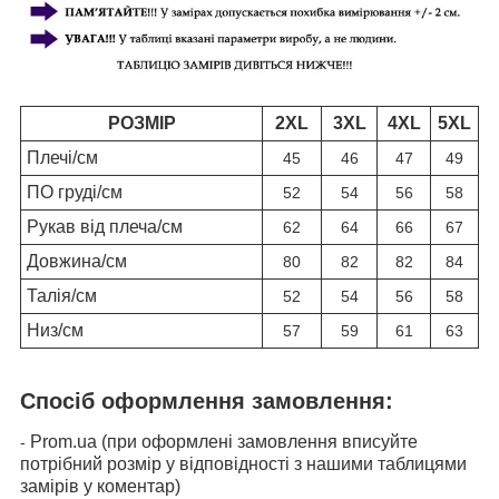
РОЗМІР
2XL
3XL
4XL
5XL
Плечі/см
45
46
47
49
ПО груді/см
52
54
56
58
Рукав від плеча/см
62
64
66
67
Довжина/см
80
82
82
84
Талія/см
52
54
56
58
Низ/см
57
59
61
63
Спосіб оформлення замовлення:
Prom.ua (при оформлені замовлення вписуйте
-
потрібний розмір у відповідності з нашими таблицями
замірів у коментар)