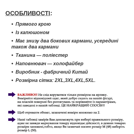
ОСОБЛИВОСТІ
:
Прямого крою
Із капюшоном
Має знизу два бокових кармани, усередині
також два кармани
Тканина — поліестер
Наповнювач — холофайбер
Виробник - фабричний Китай
Розмірна сітка:
2XL
,3
XL
,4
XL
,5
XL.