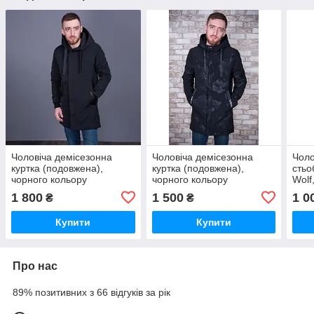
Чоловіча демісезонна
Чоловіча демісезонна
Чоло
куртка (подовжена),
куртка (подовжена),
стьо
чорного кольору
чорного кольору
Wolf
1 800
1 500
1 0
₴
₴
Купити
Купити
Про нас
89% позитивних з 66 відгуків за рік