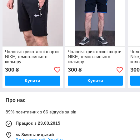
Чоловічі трикотажні шорти
Чоловічі трикотажні шорти
Чоло
NIKE, темно-синього
NIKE, темно-синього
Nike
кольору
кольору
коль
300
300
300
₴
₴
Купити
Купити
Про нас
89% позитивних з 66 відгуків за рік
Працює з 23.03.2015
м. Хмельницький
Хмельницький, Україна