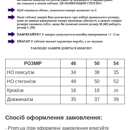
РОЗМІР
46
50
54
НО поясу/см
34
38
35
НО стегон/см
48
50
52
Крок/см
16
18
20
Довжина/см
35
37
39
Спосіб оформлення замовлення:
Prom.ua (при оформлені замовлення вписуйте
-