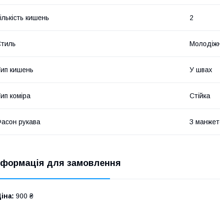
ількість кишень
2
тиль
Молодіж
ип кишень
У швах
ип коміра
Стійка
асон рукава
З манже
нформація для замовлення
іна:
900 ₴