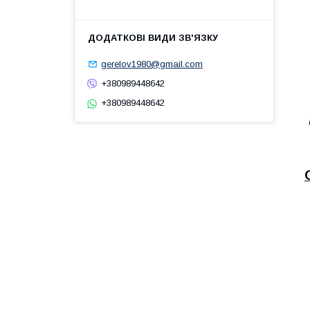
gerelov1980@gmail.com
+380989448642
+380989448642