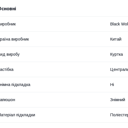
Основні
иробник
Black Wol
раїна виробник
Китай
ид виробу
Куртка
астібка
Централь
німна підкладка
Ні
Капюшон
Знімний
атеріал підкладки
Поліесте