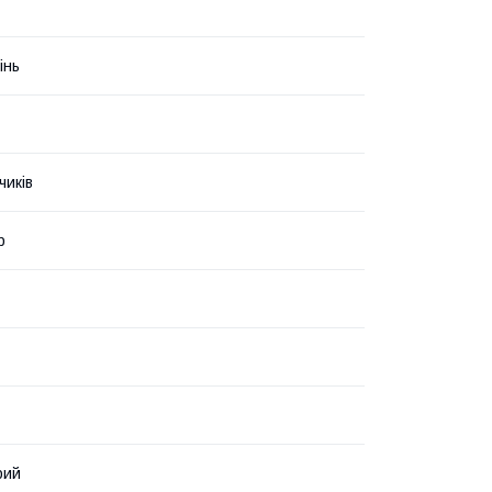
інь
чиків
р
рий