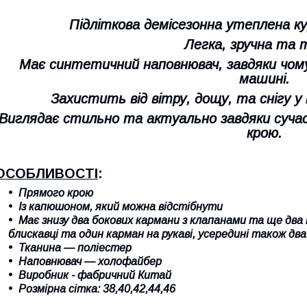
Підліткова демісезонна утеплена ку
Легка, зручна та 
Має синтетичний наповнювач, завдяки чому
машині.
Захистить від вітру, дощу, та снігу у 
Виглядає стильно та актуально завдяки суча
крою.
ОСОБЛИВОСТІ
:
Прямого крою
Із капюшоном, який можна відстібнути
Має знизу два бокових кармани з клапанами та ще два 
блискавці та один карман на рукаві, усередині також дв
Тканина — поліестер
Наповнювач — холофайбер
Виробник - фабричний Китай
Розмірна сітка: 38,40,42,44,46