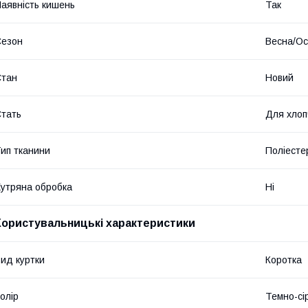
аявність кишень
Так
Сезон
Весна/Ос
Стан
Новий
тать
Для хлоп
ип тканини
Поліесте
утряна обробка
Ні
Користувальницькі характеристики
ид куртки
Коротка
олір
Темно-сі