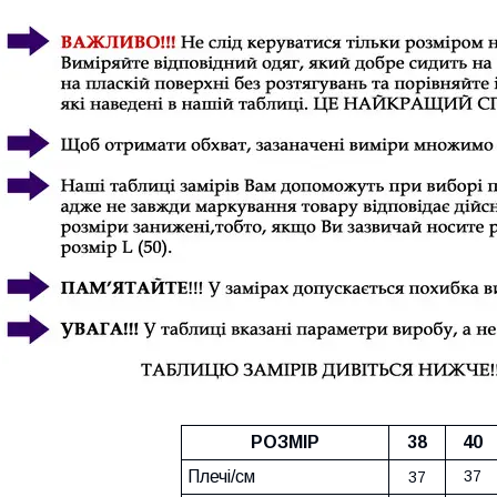
РОЗМІР
38
40
Плечі/см
37
37