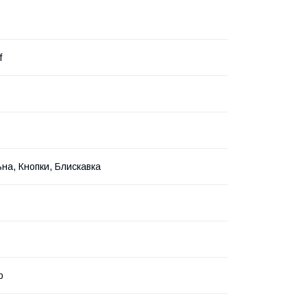
f
на, Кнопки, Блискавка
р