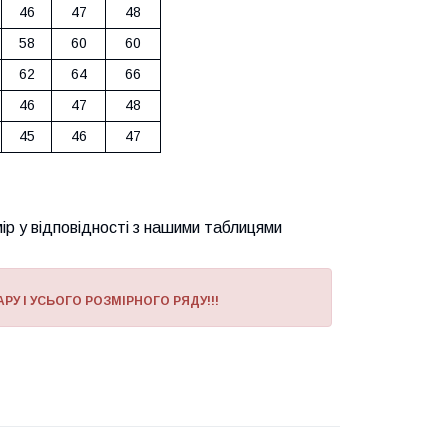
46
47
48
58
60
60
62
64
66
46
47
48
45
46
47
ір у відповідності з нашими таблицями
РУ І УСЬОГО РОЗМІРНОГО РЯДУ!!!