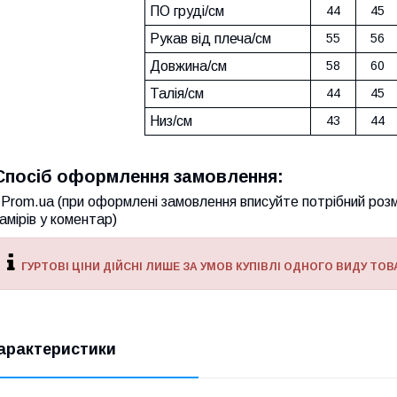
ПО груді/см
44
45
Рукав від плеча/см
55
56
Довжина/см
58
60
Талія/см
44
45
Низ/см
43
44
Спосіб оформлення замовлення:
Prom.ua (при оформлені замовлення вписуйте потрібний розм
амірів у коментар)
ГУРТОВІ ЦІНИ ДІЙСНІ ЛИШЕ ЗА УМОВ КУПІВЛІ ОДНОГО ВИДУ ТОВА
арактеристики