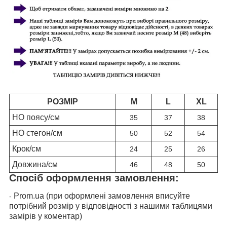
РОЗМІР
M
L
XL
НО поясу/см
35
37
38
НО стегон/см
50
52
54
Крок/см
24
25
26
Довжина/см
46
48
50
Спосіб оформлення замовлення:
Prom.ua (при оформлені замовлення вписуйте
-
потрібний розмір у відповідності з нашими таблицями
замірів у коментар)