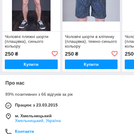
Чоловічі пляжні шорти
Чоловічі шорти в клітинку
Чоло
(плащівка), синього
(плащівка), темно-синього
(пла
кольору
кольору
коль
250
250
250
₴
₴
Купити
Купити
Про нас
89% позитивних з 66 відгуків за рік
Працює з 23.03.2015
м. Хмельницький
Хмельницький, Україна
Контакти