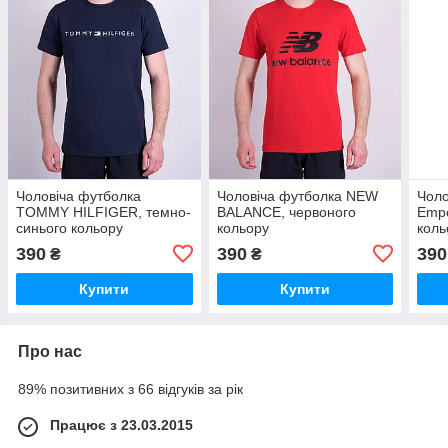
Чоловіча футболка
Чоловіча футболка NEW
Чоло
TOMMY HILFIGER, темно-
BALANCE, червоного
Empo
синього кольору
кольору
коль
390
390
390
₴
₴
Купити
Купити
Про нас
89% позитивних з 66 відгуків за рік
Працює з 23.03.2015