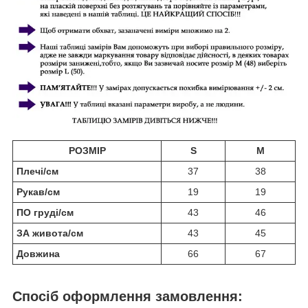
РОЗМІР
S
M
Плечі/см
37
38
Рукав/см
19
19
ПО груді/см
43
46
ЗА живота/см
43
45
Довжина
66
67
Спосіб оформлення замовлення: