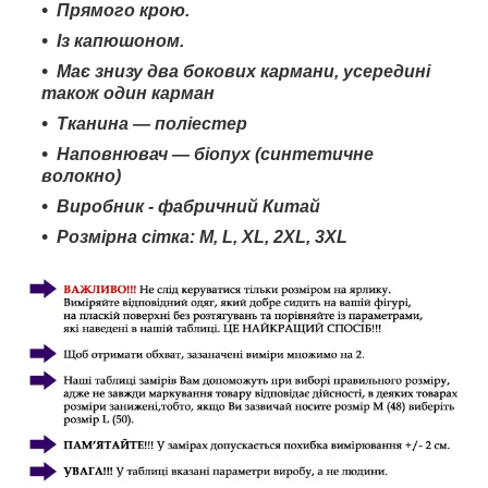
Прямого крою.
Із капюшоном.
Має знизу два бокових кармани, усередині
також один карман
Тканина — поліестер
Наповнювач — біопух (синтетичне
волокно)
Виробник - фабричний Китай
Розмірна сітка: M
,
L
, XL, 2
XL
, 3
XL