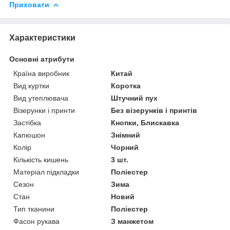
Приховати
Характеристики
Основні атрибути
Країна виробник
Китай
Вид куртки
Коротка
Вид утеплювача
Штучний пух
Візерунки і принти
Без візерунків і принтів
Застібка
Кнопки, Блискавка
Капюшон
Знімний
Колір
Чорний
Кількість кишень
3 шт.
Матеріал підкладки
Поліестер
Сезон
Зима
Стан
Новий
Тип тканини
Поліестер
Фасон рукава
З манжетом