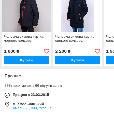
Чоловіча зимова куртка,
Чоловіча зимова куртка,
Чоло
чорного кольору.
синього кольору.
синь
1 800
2 200
1 9
₴
₴
Купити
Купити
Про нас
89% позитивних з 66 відгуків за рік
Працює з 23.03.2015
м. Хмельницький
Хмельницький, Україна