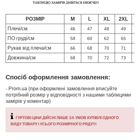
РОЗМІР
M
L
XL
2XL
3
Плечі/см
46
47
48
49
ПО груді/см
58
60
62
65
Рукав від плеча/см
66
68
70
71
Довжина/см
68
70
72
73
Спосіб оформлення замовлення:
Prom.ua (при оформлені замовлення вписуйте
-
потрібний розмір у відповідності з нашими таблицями
замірів у коментар)
ГУРТОВІ ЦІНИ ДІЙСНІ ЛИШЕ ЗА УМОВ КУПІВЛІ ОДНОГО
ВИДУ ТОВАРУ І УСЬОГО РОЗМІРНОГО РЯДУ!!!