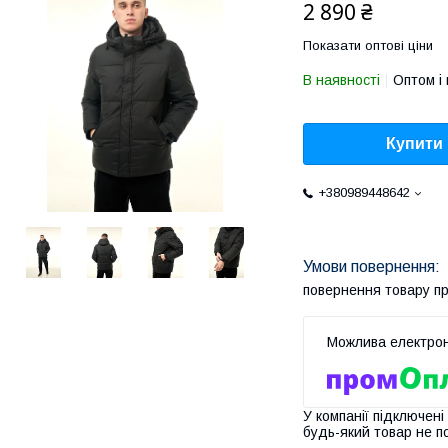
2 890 ₴
Показати оптові ціни
В наявності
Оптом і 
Купити
+380989448642
повернення товару п
У компанії підключені
будь-який товар не п