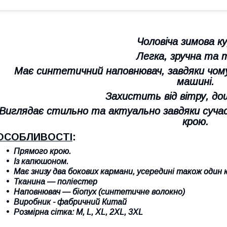
Чоловіча зимова к
Легка, зручна та 
Має синтетичний наповнювач, завдяки чому
машині.
Захистить від вітру, дощ
Виглядає стильно та актуально завдяки суча
крою.
ОСОБЛИВОСТІ
:
Прямого крою.
Із капюшоном.
Має знизу два бокових кармани, усередині також один
Тканина — поліестер
Наповнювач — біопух (синтетичне волокно)
Виробник - фабричний Китай
Розмірна сітка: M
,
L
, XL, 2
XL
, 3
XL