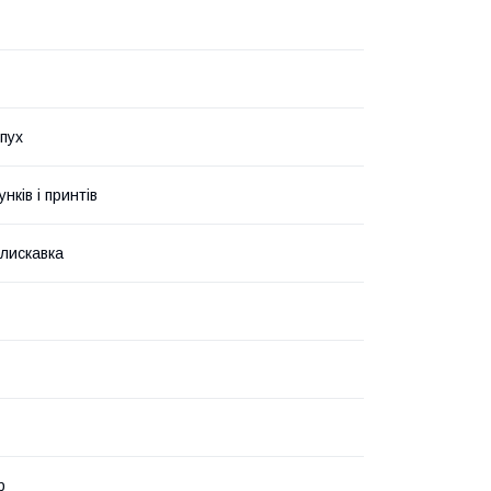
пух
унків і принтів
Блискавка
р