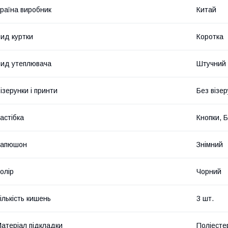
раїна виробник
Китай
ид куртки
Коротка
ид утеплювача
Штучний 
ізерунки і принти
Без візер
астібка
Кнопки, 
Капюшон
Знімний
олір
Чорний
ількість кишень
3 шт.
атеріал підкладки
Поліесте