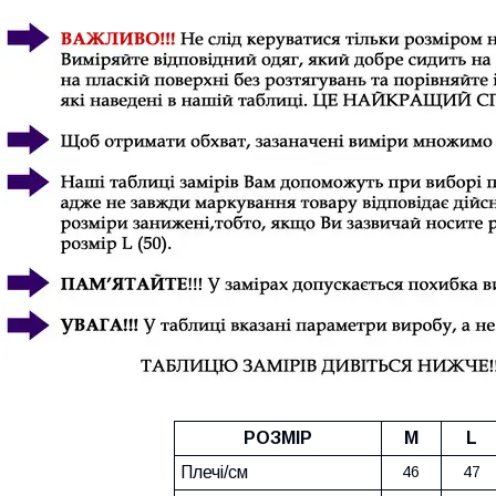
РОЗМІР
M
L
Плечі/см
46
47