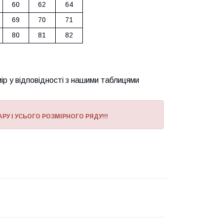
60
62
64
69
70
71
80
81
82
ір у відповідності з нашими таблицями
РУ І УСЬОГО РОЗМІРНОГО РЯДУ!!!