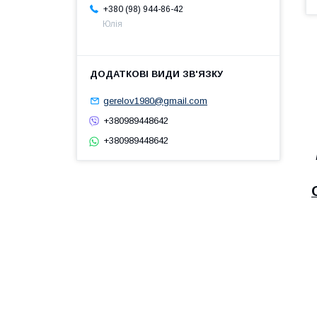
+380 (98) 944-86-42
Юлія
gerelov1980@gmail.com
+380989448642
+380989448642