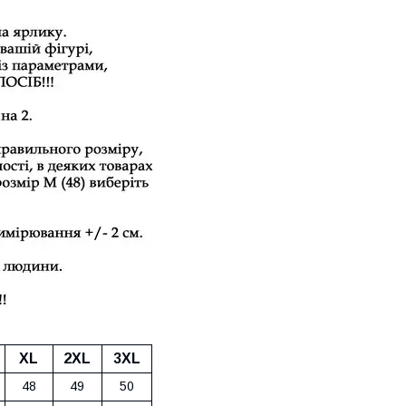
XL
2XL
3
XL
48
49
50