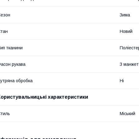
Сезон
Зима
Стан
Новий
ип тканини
Поліесте
асон рукава
З манже
утряна обробка
Ні
Користувальницькі характеристики
тиль
Міський