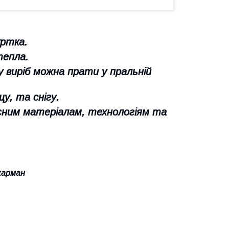
уртка.
тепла.
 виріб можна прати у пральній
у, та снігу.
сним матеріалам, технологіям та
 карман