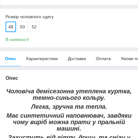
Розмір чоловічого одягу
48
50
52
В наявності
Опис
Характеристики
Доставка
Оплата
Умови п
Опис
Чоловіча демісезонна утеплена куртка,
темно-синього кольру.
Легка, зручна та тепла.
Має синтетичний наповнювач, завдяки
чому виріб можна прати у пральній
машині.
Захистить від вітру, дощу, та снігу у