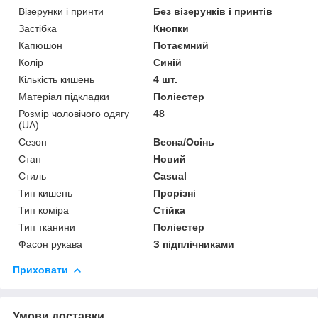
Візерунки і принти
Без візерунків і принтів
Застібка
Кнопки
Капюшон
Потаємний
Колір
Синій
Кількість кишень
4 шт.
Матеріал підкладки
Поліестер
Розмір чоловічого одягу
48
(UA)
Сезон
Весна/Осінь
Стан
Новий
Стиль
Casual
Тип кишень
Прорізні
Тип коміра
Стійка
Тип тканини
Поліестер
Фасон рукава
З підплічниками
Приховати
Умови доставки