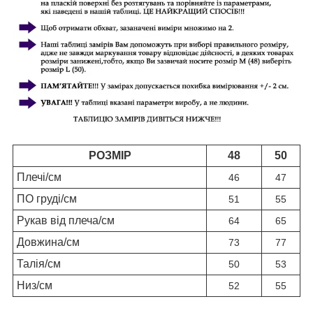
РОЗМІР
48
50
Плечі/см
46
47
ПО груді/см
51
55
Рукав від плеча/см
64
65
Довжина/см
73
77
Талія/см
50
53
Низ/см
52
55