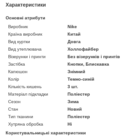
Характеристики
Основні атрибути
Виробник
Nike
Країна виробник
Китай
Вид куртки
Довга
Вид утеплювача
Холлофайбер
Візерунки і принти
Без візерунків і принтів
Застібка
Кнопки, Блискавка
Капюшон
Знімний
Колір
Темно-синій
Кількість кишень
3 шт.
Матеріал підкладки
Поліестер
Сезон
Зима
Стан
Новий
Тип тканини
Поліестер
Хутряна обробка
Ні
Користувальницькі характеристики