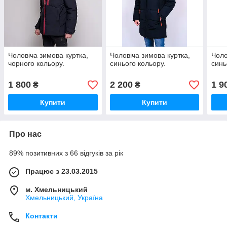
Чоловіча зимова куртка,
Чоловіча зимова куртка,
Чоло
чорного кольору.
синього кольору.
синь
1 800
2 200
1 9
₴
₴
Купити
Купити
Про нас
89% позитивних з 66 відгуків за рік
Працює з 23.03.2015
м. Хмельницький
Хмельницький, Україна
Контакти