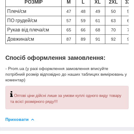
РОЗМІР
M
L
XL
2XL
3XL
Плечі/см
47
48
49
50
51
ПО грудей/см
57
59
61
63
66
Рукав від плеча/см
65
66
68
70
71
Довжина/см
87
89
91
92
94
Спосіб оформлення замовлення:
- Prom.ua (у разі оформлення замовлення вписуйте
потрібний розмір відповідно до наших таблицях вимірювань у
коментар)
Оптові ціни дійсні лише за умови куплі одного виду товару
та всієї розмірного ряду!!!
Приховати