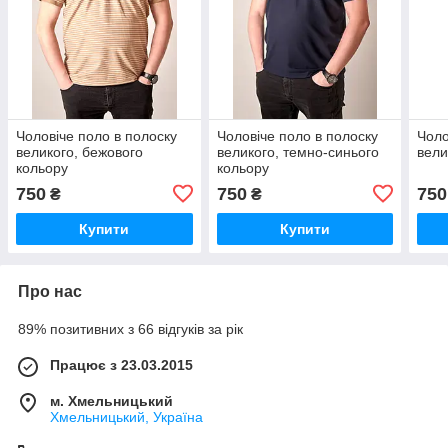
Чоловіче поло в полоску
Чоловіче поло в полоску
Чоло
великого, бежового
великого, темно-синього
вели
кольору
кольору
750
750
750
₴
₴
Купити
Купити
Про нас
89% позитивних з 66 відгуків за рік
Працює з 23.03.2015
м. Хмельницький
Хмельницький, Україна