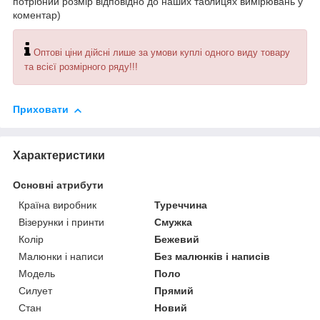
потрібний розмір відповідно до наших таблицях вимірювань у
коментар)
Оптові ціни дійсні лише за умови куплі одного виду товару
та всієї розмірного ряду!!!
Приховати
Характеристики
Основні атрибути
Країна виробник
Туреччина
Візерунки і принти
Смужка
Колір
Бежевий
Малюнки і написи
Без малюнків і написів
Модель
Поло
Силует
Прямий
Стан
Новий