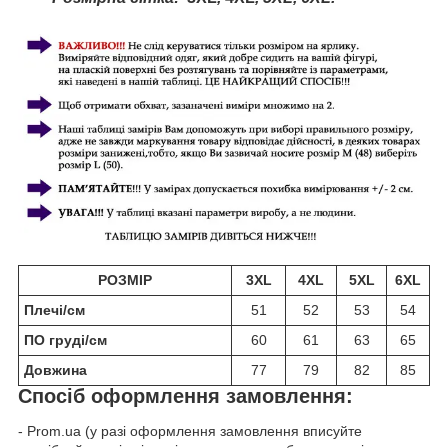
РОЗМІР
3XL
4XL
5XL
6XL
Плечі/см
51
52
53
54
ПО груді/см
60
61
63
65
Довжина
77
79
82
85
Спосіб оформлення замовлення:
- Prom.ua (у разі оформлення замовлення вписуйте