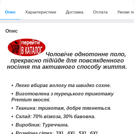
Опис
Характеристики
Доставка
Оплата
Умови п
Опис
Чоловіче однотонне поло,
прекрасно підійде для повсякденного
носіння та активного способу життя.
Легко вбирає вологу та швидко сохне
.
Виготовлена з турецького трикотажу
Premium якості.
Тканина: трикотаж, добре тягнеться.
Склад:
70% візкоза, 30% бавовна.
Виробник: Туреччина.
Розмірна сітка:
3XL
,
4XL
,
5XL,
6
XL.