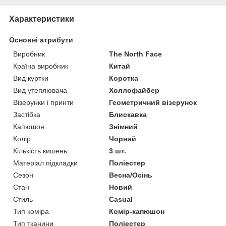
Характеристики
Основні атрибути
Виробник
The North Face
Країна виробник
Китай
Вид куртки
Коротка
Вид утеплювача
Холлофайбер
Візерунки і принти
Геометричний візерунок
Застібка
Блискавка
Капюшон
Знімний
Колір
Чорний
Кількість кишень
3 шт.
Матеріал підкладки
Поліестер
Сезон
Весна/Осінь
Стан
Новий
Стиль
Casual
Тип коміра
Комір-капюшон
Тип тканини
Поліестер