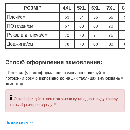
РОЗМІР
4XL
5XL
6XL
7XL
8X
Плечі/см
53
54
55
56
57
ПО груди/см
67
68
69
70
71
Рукав від плеча/см
72
73
74
75
77
Довжина/см
78
79
80
80
80
Спосіб оформлення замовлення:
- Prom.ua (у разі оформлення замовлення вписуйте
потрібний розмір відповідно до наших таблицях вимірювань у
коментар)
Оптові ціни дійсні лише за умови куплі одного виду товару
та всієї розмірного ряду!!!
Приховати