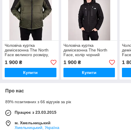
Чоловіча куртка
Чоловіча куртка
Чоло
демісезонна The North
демісезонна The North
демі
Face великого розміру,
Face, колір чорний
Face
колір хакі
1 900
1 900
1 8
₴
₴
Купити
Купити
Про нас
89% позитивних з 66 відгуків за рік
Працює з 23.03.2015
м. Хмельницький
Хмельницький, Україна