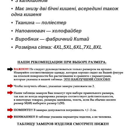
З капюшоном
Має знизу дві бічні кишені, всередині також
одна кишеня
Тканина — поліестер
Наповнювач — холофайбер
Виробник — фабричний Китай
Розмірна сітка:
4
XL
,
5
XL
,
6
XL
,
7XL
,8
XL