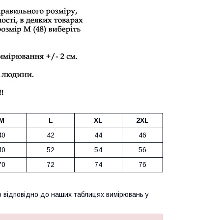
M
L
XL
2XL
40
42
44
46
40
52
54
56
70
72
74
76
р відповідно до наших таблицях вимірювань у