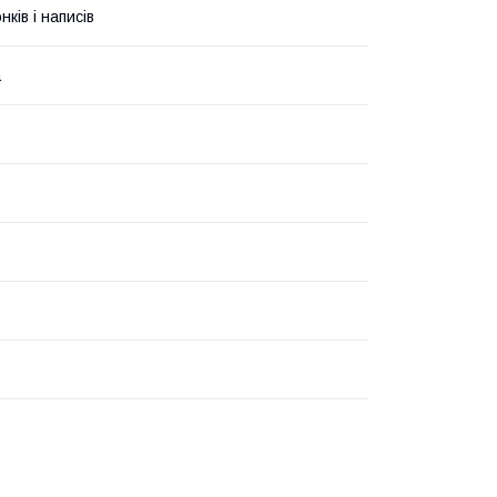
ків і написів
а