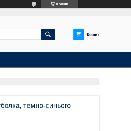
Кошик
Кошик
тболка, темно-синього