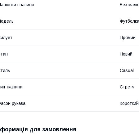
алюнки і написи
Без малюн
Модель
Футболк
илует
Прямий
Стан
Новий
тиль
Casual
ип тканини
Стретч
асон рукава
Короткий
нформація для замовлення