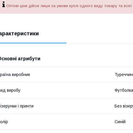
Оптові ціни дійсні лише за умови куплі одного виду товару та всієї
арактеристики
Основні атрибути
раїна виробник
Туреччи
ид виробу
Футболк
ізерунки і принти
Без візер
олір
Синій