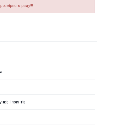
 розмірного ряду!!!
на
а
унків і принтів