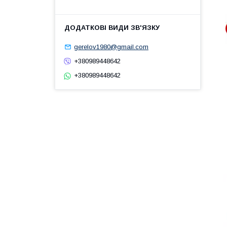
gerelov1980@gmail.com
+380989448642
+380989448642