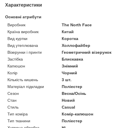
Характеристики
Основні атрибути
Виробник
The North Face
Країна виробник
Китай
Вид куртки
Коротка
Вид утеплювача
Холлофайбер
Візерунки і принти
Геометричний візерунок
Застібка
Блискавка
Капюшон
Знімний
Колір
Чорний
Кількість кишень
3 шт.
Матеріал підкладки
Поліестер
Сезон
Весна/Осінь
Стан
Новий
Стиль
Casual
Тип коміра
Комір-капюшон
Тип тканини
Поліестер
Хутряна обробка
Ні