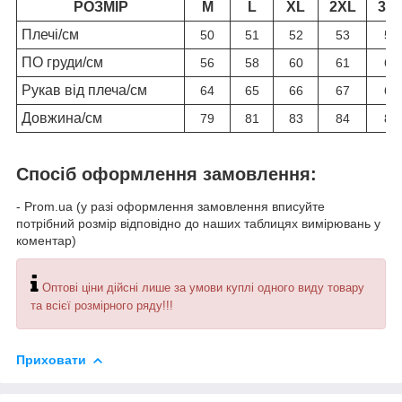
РОЗМІР
M
L
XL
2XL
3X
Плечі/см
50
51
52
53
54
ПО груди/см
56
58
60
61
63
Рукав від плеча/см
64
65
66
67
69
Довжина/см
79
81
83
84
85
Спосіб оформлення замовлення:
- Prom.ua (у разі оформлення замовлення вписуйте
потрібний розмір відповідно до наших таблицях вимірювань у
коментар)
Оптові ціни дійсні лише за умови куплі одного виду товару
та всієї розмірного ряду!!!
Приховати