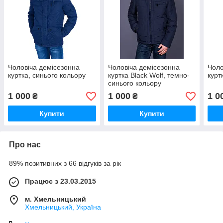
Чоловіча демісезонна
Чоловіча демісезонна
Чоло
куртка, синього кольору
куртка Black Wolf, темно-
курт
синього кольору
1 000
1 000
1 0
₴
₴
Купити
Купити
Про нас
89% позитивних з 66 відгуків за рік
Працює з 23.03.2015
м. Хмельницький
Хмельницький, Україна