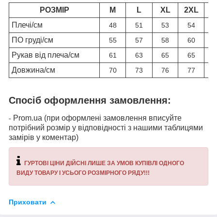
РОЗМІР
M
L
XL
2XL
3
Плечі/см
48
51
53
54
ПО груді/см
55
57
58
60
Рукав від плеча/см
61
63
65
65
Довжина/см
70
73
76
77
Спосіб оформлення замовлення:
Prom.ua (при оформлені замовлення вписуйте
-
потрібний розмір у відповідності з нашими таблицями
замірів у коментар)
ГУРТОВІ ЦІНИ ДІЙСНІ ЛИШЕ ЗА УМОВ КУПІВЛІ ОДНОГО
ВИДУ ТОВАРУ І УСЬОГО РОЗМІРНОГО РЯДУ!!!
Приховати