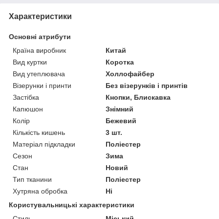
Характеристики
Основні атрибути
Країна виробник
Китай
Вид куртки
Коротка
Вид утеплювача
Холлофайбер
Візерунки і принти
Без візерунків і принтів
Застібка
Кнопки, Блискавка
Капюшон
Знімний
Колір
Бежевий
Кількість кишень
3 шт.
Матеріал підкладки
Поліестер
Сезон
Зима
Стан
Новий
Тип тканини
Поліестер
Хутряна обробка
Ні
Користувальницькі характеристики
Стиль
Міський