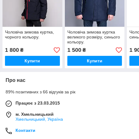
Чоловіча зимова куртка,
Чоловіча зимова куртка
Чоло
чорного кольору.
великого розміру, синього
синь
кольору.
1 800
1 500
1 9
₴
₴
Купити
Купити
Про нас
89% позитивних з 66 відгуків за рік
Працює з 23.03.2015
м. Хмельницький
Хмельницький, Україна
Контакти