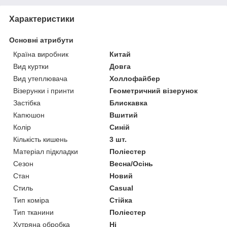
Характеристики
Основні атрибути
Країна виробник
Китай
Вид куртки
Довга
Вид утеплювача
Холлофайбер
Візерунки і принти
Геометричний візерунок
Застібка
Блискавка
Капюшон
Вшитий
Колір
Синій
Кількість кишень
3 шт.
Матеріал підкладки
Поліестер
Сезон
Весна/Осінь
Стан
Новий
Стиль
Casual
Тип коміра
Стійка
Тип тканини
Поліестер
Хутряна обробка
Ні