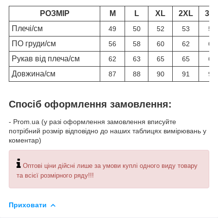
РОЗМІР
M
L
XL
2XL
3X
Плечі/см
49
50
52
53
54
ПО груди/см
56
58
60
62
64
Рукав від плеча/см
62
63
65
65
66
Довжина/см
87
88
90
91
92
Спосіб оформлення замовлення:
- Prom.ua (у разі оформлення замовлення вписуйте
потрібний розмір відповідно до наших таблицях вимірювань у
коментар)
Оптові ціни дійсні лише за умови куплі одного виду товару
та всієї розмірного ряду!!!
Приховати