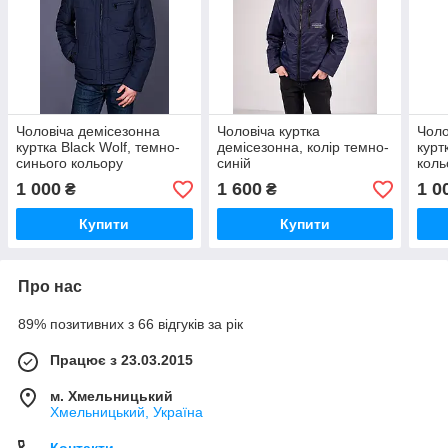
Чоловіча демісезонна
Чоловіча куртка
Чоло
куртка Black Wolf, темно-
демісезонна, колір темно-
курт
синього кольору
синій
коль
1 000
1 600
1 0
₴
₴
Купити
Купити
Про нас
89% позитивних з 66 відгуків за рік
Працює з 23.03.2015
м. Хмельницький
Хмельницький, Україна