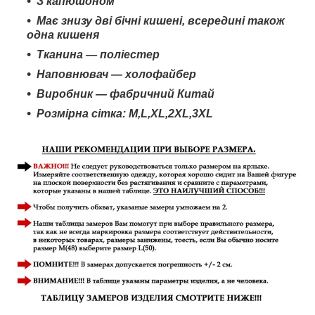
З капюшоном
Має знизу дві бічні кишені, всередині також
одна кишеня
Тканина — поліестер
Наповнювач — холофайбер
Виробник — фабричний Китай
Розмірна сітка: M,L,XL,
2XL
,3
XL