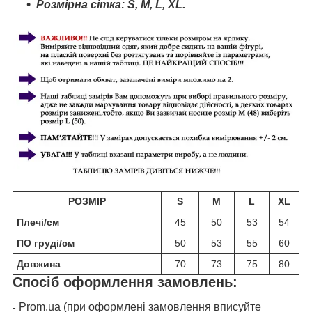
Розмірна сітка:
S
,
M
, L,
XL
.
РОЗМІР
S
M
L
XL
Плечі/см
45
50
53
54
ПО груді/см
50
53
55
60
Довжина
70
73
75
80
Спосіб оформлення замовлень:
Prom.ua (при оформлені замовлення вписуйте
-