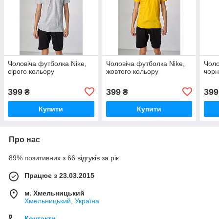
Чоловіча футболка Nike,
Чоловіча футболка Nike,
Чоло
сірого кольору
жовтого кольору
чорн
399
399
399
₴
₴
Купити
Купити
Про нас
89% позитивних з 66 відгуків за рік
Працює з 23.03.2015
м. Хмельницький
Хмельницький, Україна
Контакти