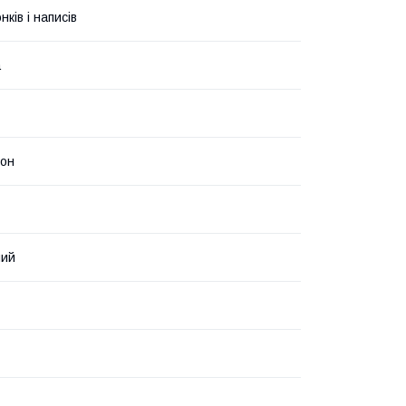
ків і написів
а
тон
ний