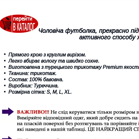
Чоловіча футболка, прекрасно під
активного способу
Прямого крою з круглим вирізом.
Легко вбирає вологу та швидко сохне
.
Виготовлена з турецького трикотажу Premium якості
Тканина:
трикотаж
.
Состав: 100% бавовна.
Виробник: Туреччина.
Розмірна сітка:
S
,
M
, L,
XL
.