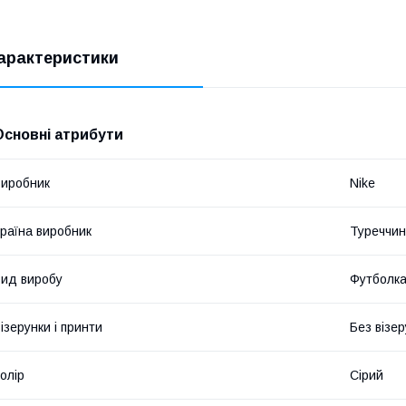
арактеристики
Основні атрибути
иробник
Nike
раїна виробник
Туреччи
ид виробу
Футболк
ізерунки і принти
Без візер
олір
Сірий