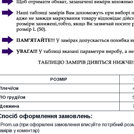
РОЗМІР
Плечі/см
ПО груді/см
Довжина
Спосіб оформлення замовлень:
Prom.ua (при оформлені замовлення вписуйте потрібний розм
амірів у коментар)