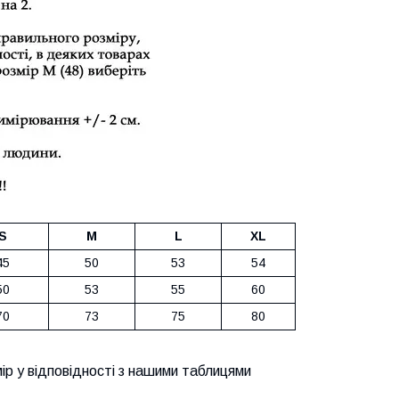
S
M
L
XL
45
50
53
54
50
53
55
60
70
73
75
80
ір у відповідності з нашими таблицями