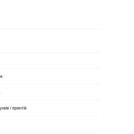
на
а
унків і принтів