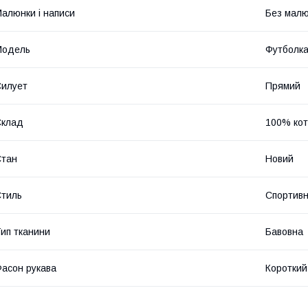
алюнки і написи
Без малюн
Модель
Футболк
илует
Прямий
Склад
100% ко
Стан
Новий
тиль
Спортив
ип тканини
Бавовна
асон рукава
Короткий