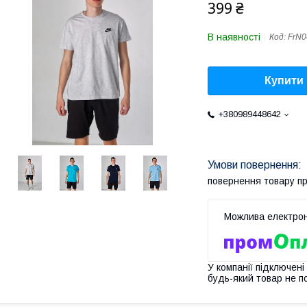
399 ₴
В наявності
Код:
FrN0
Купити
+380989448642
повернення товару п
У компанії підключені
будь-який товар не п