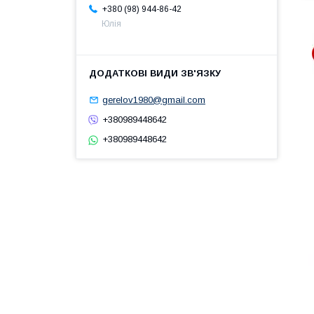
+380 (98) 944-86-42
Юлія
gerelov1980@gmail.com
+380989448642
+380989448642