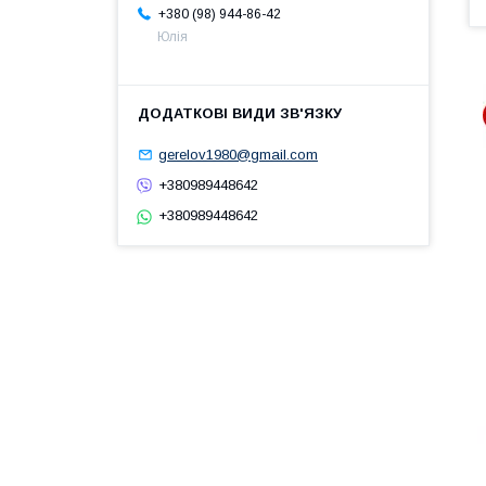
+380 (98) 944-86-42
Юлія
gerelov1980@gmail.com
+380989448642
+380989448642