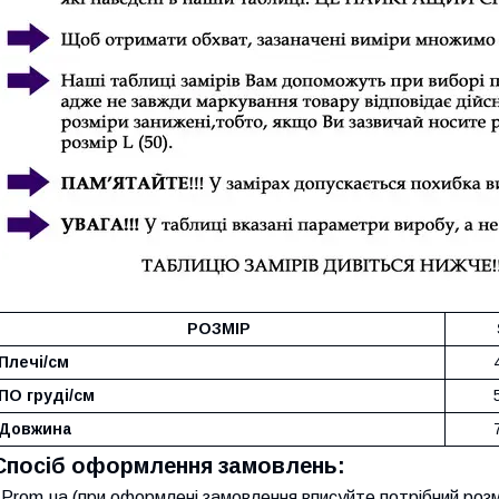
РОЗМІР
Плечі/см
ПО груді/см
Довжина
Спосіб оформлення замовлень:
Prom.ua (при оформлені замовлення вписуйте потрібний розм