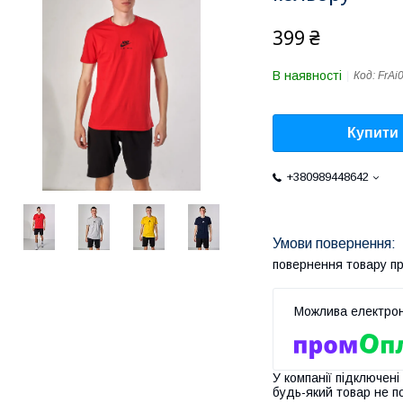
399 ₴
В наявності
Код:
FrAi
Купити
+380989448642
повернення товару п
У компанії підключені
будь-який товар не п