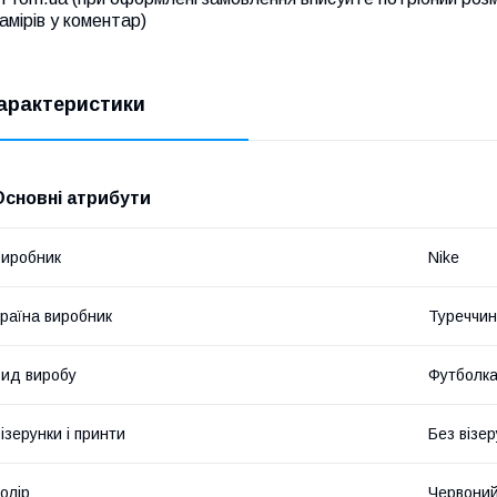
амірів у коментар)
арактеристики
Основні атрибути
иробник
Nike
раїна виробник
Туреччи
ид виробу
Футболк
ізерунки і принти
Без візер
олір
Червони