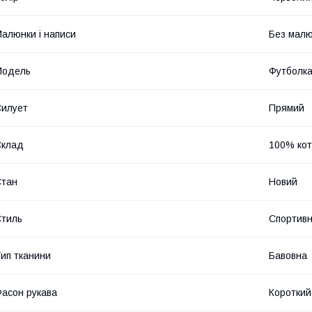
алюнки і написи
Без малюн
Модель
Футболк
илует
Прямий
Склад
100% ко
Стан
Новий
тиль
Спортив
ип тканини
Бавовна
асон рукава
Короткий