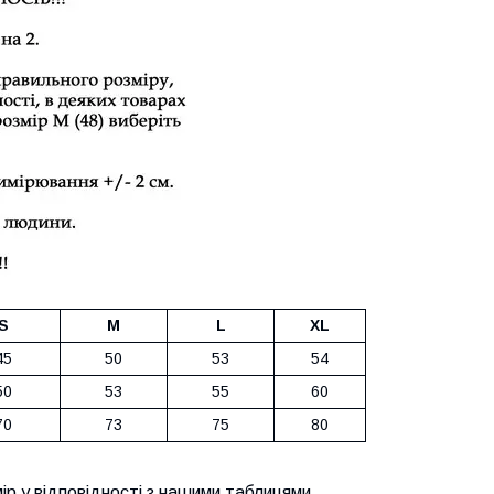
S
M
L
XL
45
50
53
54
50
53
55
60
70
73
75
80
ір у відповідності з нашими таблицями