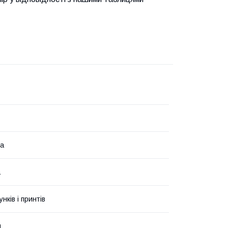
на
а
унків і принтів
й