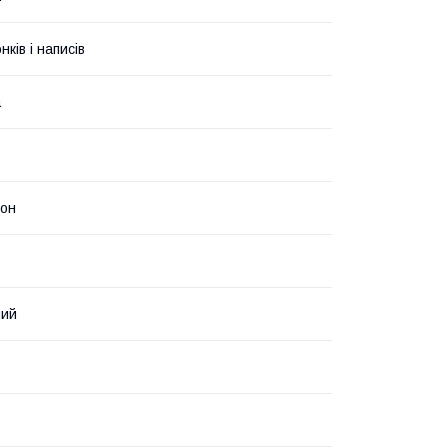
ків і написів
а
тон
ний