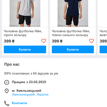
Чоловіча футболка Nike,
Чоловіча футболка Nike,
Чоло
сірого кольору
темно-синього кольору
жовт
399
399
399
₴
₴
Купити
Купити
Про нас
89% позитивних з 66 відгуків за рік
Працює з 23.03.2015
м. Хмельницький
Хмельницький, Україна
Контакти