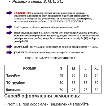
Розмірна сітка:
S
,
M
, L,
XL
.
РОЗМІР
S
M
L
XL
Плечі/см
45
50
53
54
ПО груді/см
50
53
55
60
Довжина
70
73
75
80
Спосіб оформлення замовлень:
Prom.ua (при оформлені замовлення вписуйте
-