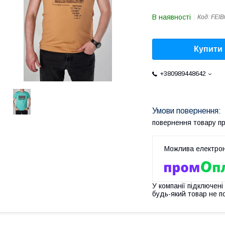
В наявності
Код:
FЕlB
Купити
+380989448642
повернення товару п
У компанії підключені
будь-який товар не п