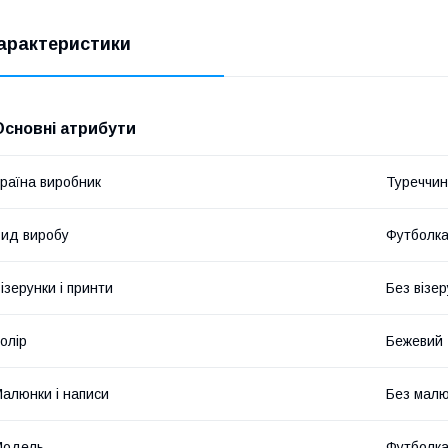
арактеристики
Основні атрибути
раїна виробник
Туреччи
ид виробу
Футболк
ізерунки і принти
Без візер
олір
Бежевий
алюнки і написи
Без малюн
Модель
Футболк