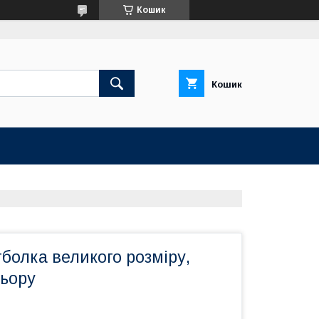
Кошик
Кошик
болка великого розміру,
льору