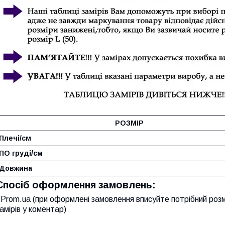
РОЗМІР
Плечі/см
ПО груді/см
Довжина
Спосіб оформлення замовлень:
Prom.ua (при оформлені замовлення вписуйте потрібний розм
амірів у коментар)