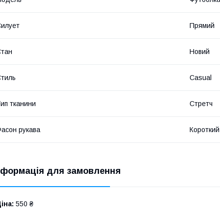
илует
Прямий
Стан
Новий
тиль
Casual
ип тканини
Стретч
асон рукава
Короткий
нформація для замовлення
іна:
550 ₴