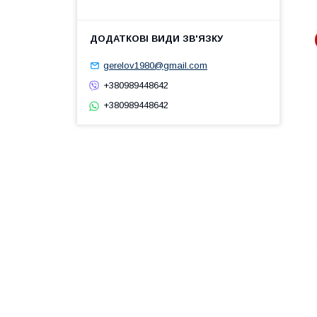
gerelov1980@gmail.com
+380989448642
+380989448642