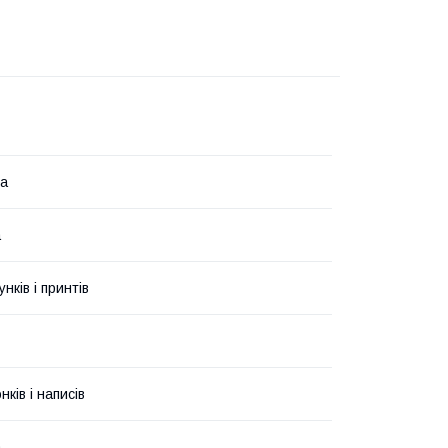
на
а
унків і принтів
ків і написів
а