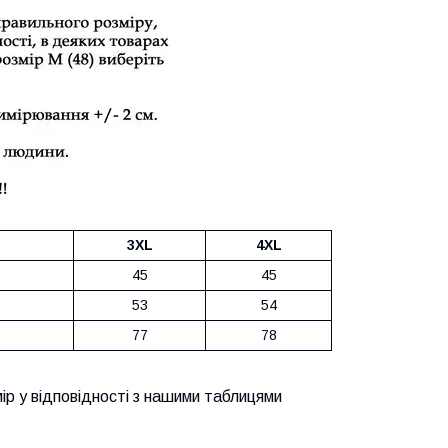
3XL
4XL
45
45
53
54
77
78
ір у відповідності з нашими таблицями