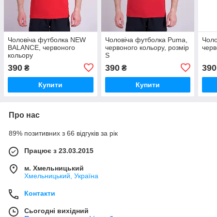
Чоловіча футболка NEW
Чоловіча футболка Puma,
Чоло
BALANCE, червоного
червоного кольору, розмір
черв
кольору
S
390
390
390
₴
₴
Купити
Купити
Про нас
89% позитивних з 66 відгуків за рік
Працює з 23.03.2015
м. Хмельницький
Хмельницький, Україна
Контакти
Сьогодні вихідний