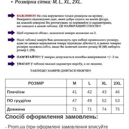
Розмірна сітка:
M
, L,
XL,
2
XL.
РОЗМІР
M
L
XL
2XL
Плечі/см
41
42
43
46
ПО груді/см
47
49
52
53
Довжина
71
71
74
75
Спосіб оформлення замовлень:
Prom.ua (при оформлені замовлення вписуйте
-