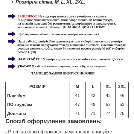
Розмірна сітка:
M
, L,
XL,
2
XL.
РОЗМІР
M
L
XL
2XL
Плечі/см
41
42
43
46
ПО груді/см
47
49
52
53
Довжина
71
71
74
75
Спосіб оформлення замовлень:
Prom.ua (при оформлені замовлення вписуйте
-