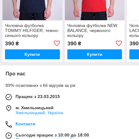
Чоловіча футболка
Чоловіча футболка NEW
Чоло
TOMMY HILFIGER, темно-
BALANCE, червоного
LAC
синього кольору
кольору
коль
390
390
390
₴
₴
Купити
Купити
Про нас
89% позитивних з 66 відгуків за рік
Працює з 23.03.2015
м. Хмельницький
Хмельницький, Україна
Контакти
Сьогодні працює з 10:00 до 18:00