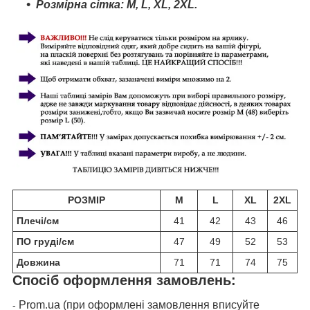
Розмірна сітка:
M
, L,
XL,
2
XL.
РОЗМІР
M
L
XL
2XL
Плечі/см
41
42
43
46
ПО груді/см
47
49
52
53
Довжина
71
71
74
75
Спосіб оформлення замовлень:
Prom.ua (при оформлені замовлення вписуйте
-