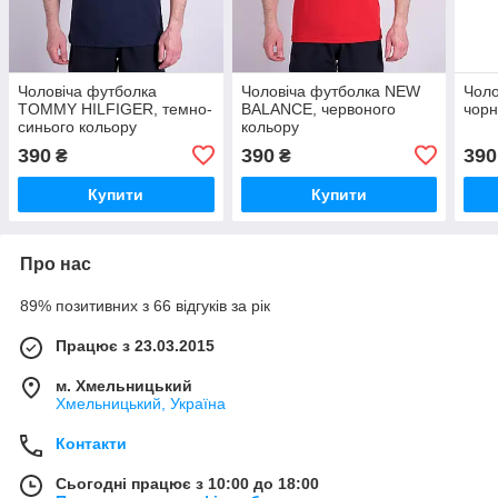
Чоловіча футболка
Чоловіча футболка NEW
Чоло
TOMMY HILFIGER, темно-
BALANCE, червоного
чорн
синього кольору
кольору
390
390
390
₴
₴
Купити
Купити
Про нас
89% позитивних з 66 відгуків за рік
Працює з 23.03.2015
м. Хмельницький
Хмельницький, Україна
Контакти
Сьогодні працює з 10:00 до 18:00