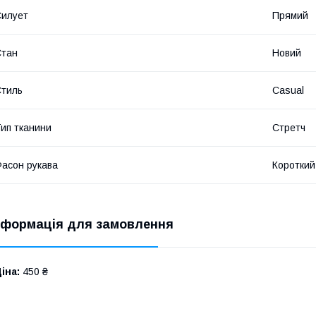
илует
Прямий
Стан
Новий
тиль
Casual
ип тканини
Стретч
асон рукава
Короткий
нформація для замовлення
іна:
450 ₴