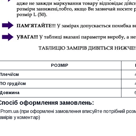
РОЗМІР
Плечі/см
ПО груді/см
Довжина
Спосіб оформлення замовлень:
Prom.ua (при оформлені замовлення вписуйте потрібний розм
амірів у коментар)