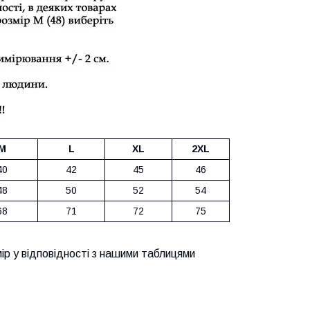
M
L
XL
2XL
40
42
45
46
48
50
52
54
68
71
72
75
ір у відповідності з нашими таблицями