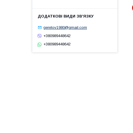
gerelov1980@gmail.com
+380989448642
+380989448642