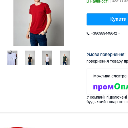
В наявності
Код:
FЕl0
Купити
+380989448642
повернення товару п
У компанії підключені
будь-який товар не п