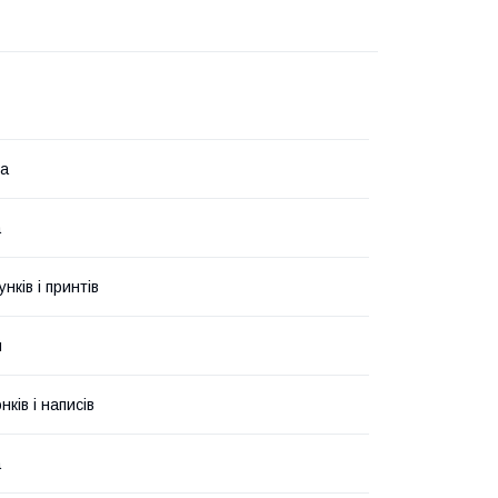
на
а
унків і принтів
й
ків і написів
а