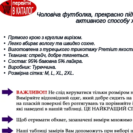
Чоловіча футболка, прекрасно під
активного способу
Прямого крою з круглим вирізом.
Легко вбирає вологу та швидко сохне
.
Виготовлена з турецького трикотажу Premium якості
Тканина: стрейч, добре тягнеться.
Состав: 95% бавовна 5% лайкра.
Виробник: Туреччина.
Розмірна сітка:
M
, L,
XL,
2
XL.