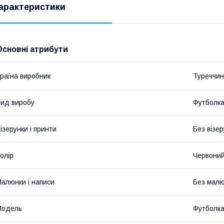
арактеристики
Основні атрибути
раїна виробник
Туреччи
ид виробу
Футболк
ізерунки і принти
Без візер
олір
Червони
алюнки і написи
Без малюн
Модель
Футболк