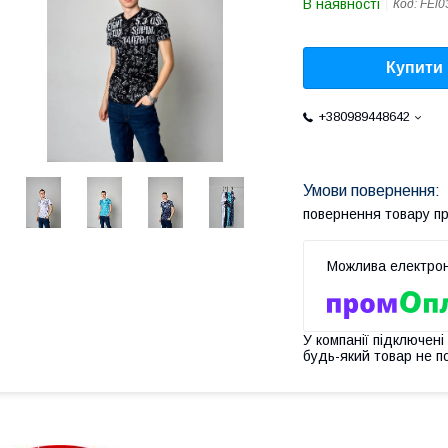
В наявності
Код:
FЕl0
Купити
+380989448642
повернення товару п
У компанії підключені
будь-який товар не п