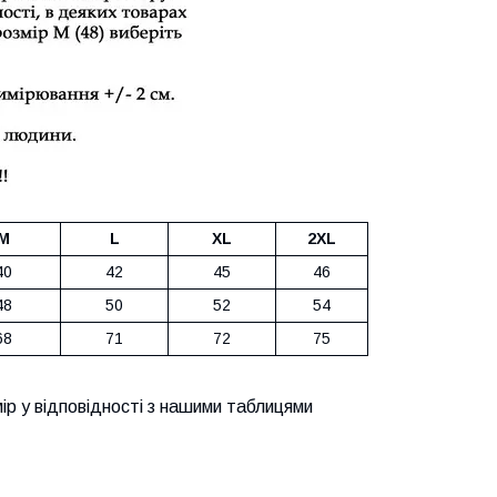
M
L
XL
2XL
40
42
45
46
48
50
52
54
68
71
72
75
ір у відповідності з нашими таблицями