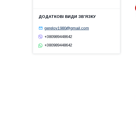
gerelov1980@gmail.com
+380989448642
+380989448642