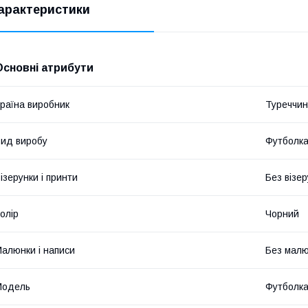
арактеристики
Основні атрибути
раїна виробник
Туреччи
ид виробу
Футболк
ізерунки і принти
Без візер
олір
Чорний
алюнки і написи
Без малюн
Модель
Футболк