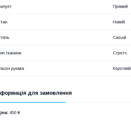
илует
Прямий
Стан
Новий
тиль
Casual
ип тканини
Стретч
асон рукава
Короткий
нформація для замовлення
іна:
450 ₴