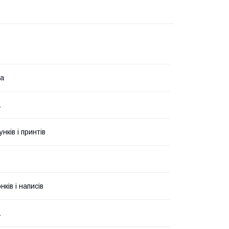
на
а
унків і принтів
ків і написів
а