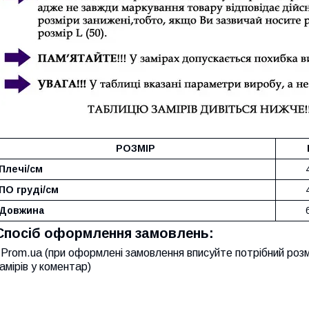
РОЗМІР
Плечі/см
ПО груді/см
Довжина
Спосіб оформлення замовлень:
Prom.ua (при оформлені замовлення вписуйте потрібний розм
амірів у коментар)