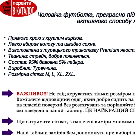
Чоловіча футболка, прекрасно під
активного способу
Прямого крою з круглим вирізом.
Легко вбирає вологу та швидко сохне
.
Виготовлена з турецького трикотажу Premium якості
Тканина: стрейч, добре тягнеться.
Состав: 95% бавовна 5% лайкра.
Виробник: Туреччина.
Розмірна сітка:
M
, L,
XL,
2
XL.