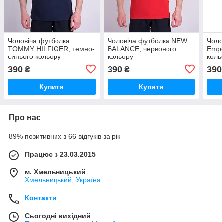
Чоловіча футболка
Чоловіча футболка NEW
Чоло
TOMMY HILFIGER, темно-
BALANCE, червоного
Empo
синього кольору
кольору
коль
390
390
390
₴
₴
Купити
Купити
Про нас
89% позитивних з 66 відгуків за рік
Працює з 23.03.2015
м. Хмельницький
Хмельницький, Україна
Контакти
Сьогодні вихідний