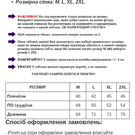
Розмірна сітка:
M
, L,
XL,
2
XL.
РОЗМІР
M
L
XL
2XL
Плечі/см
40
42
45
46
ПО груді/см
48
50
52
54
Довжина
68
71
72
75
Спосіб оформлення замовлень:
Prom.ua (при оформлені замовлення вписуйте
-