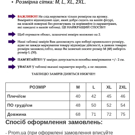
Розмірна сітка:
M
, L,
XL,
2
XL.
РОЗМІР
M
L
XL
2XL
Плечі/см
40
42
45
46
ПО груді/см
48
50
52
54
Довжина
68
71
72
75
Спосіб оформлення замовлень:
Prom.ua (при оформлені замовлення вписуйте
-