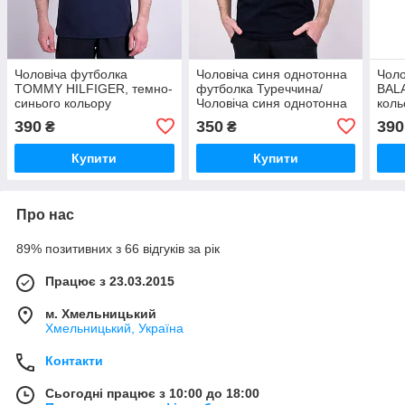
Чоловіча футболка
Чоловіча синя однотонна
Чоло
TOMMY HILFIGER, темно-
футболка Туреччина/
BAL
синього кольору
Чоловіча синя однотонна
коль
футболка Туреччина
390
350
390
₴
₴
Купити
Купити
Про нас
89% позитивних з 66 відгуків за рік
Працює з 23.03.2015
м. Хмельницький
Хмельницький, Україна
Контакти
Сьогодні працює з 10:00 до 18:00