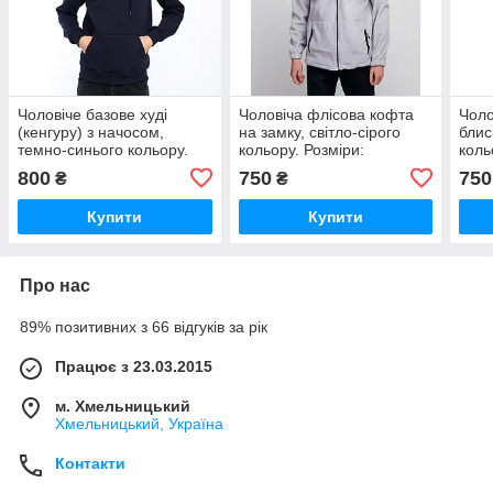
Чоловіче базове худі
Чоловіча флісова кофта
Чоло
(кенгуру) з начосом,
на замку, світло-сірого
блис
темно-синього кольору.
кольору. Розміри:
коль
Розміри: S,M,L,XL,XXL.
S,M,L,XL,XXL.
M,L,
800
750
750
₴
₴
Купити
Купити
Про нас
89% позитивних з 66 відгуків за рік
Працює з 23.03.2015
м. Хмельницький
Хмельницький, Україна
Контакти