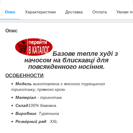
Опис
Характеристики
Доставка
Оплата
Умови п
Опис
Базове тепле худі з
начосом на блискавці для
повсякденного носіння.
ОСОБЕННОСТИ
:
Модель
виготовлена з якісного турецького
трикотажу, прямого крою.
Матеріал
- трикотаж.
Склад
100% бавовна.
Виробник
: Туреччина
Розмірний ряд
: XXL.