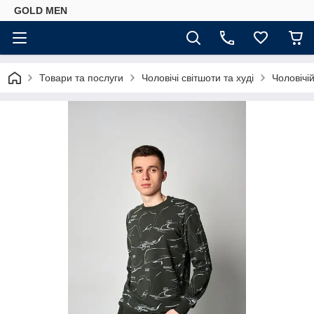
GOLD MEN
Товари та послуги
Чоловічі світшоти та худі
Чоловічій