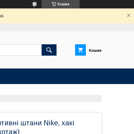
Кошик
ня.
Кошик
ртивні штани Nike, хакі
котаж)