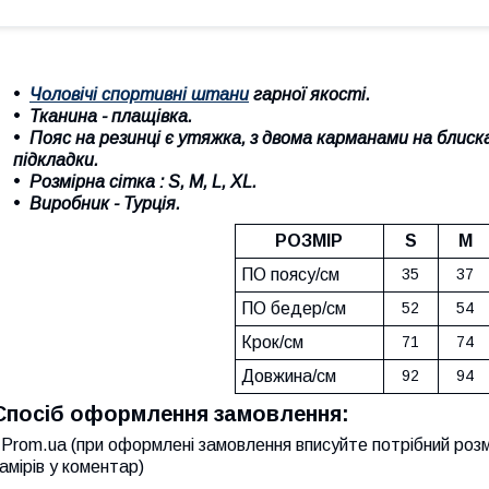
Чоловічі спортивні штани
гарної якості.
Тканина - плащівка.
Пояс на резинці є утяжка, з двома карманами на блиска
підкладки.
Розмірна сітка :
S, M, L, XL
.
Виробник - Турція.
РОЗМІР
S
M
ПО поясу/см
35
37
ПО бедер/см
52
54
Крок/см
71
74
Довжина/см
92
94
Спосіб оформлення замовлення:
Prom.ua (при оформлені замовлення вписуйте потрібний розм
амірів у коментар)