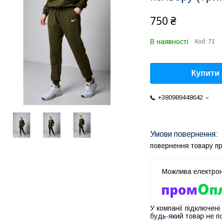
750 ₴
В наявності
Код:
T1
Купити
+380989448642
повернення товару п
У компанії підключені
будь-який товар не п