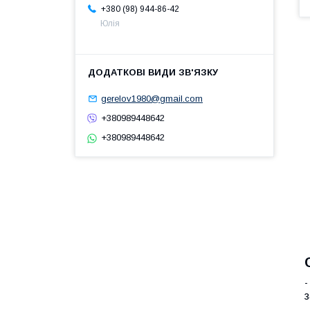
+380 (98) 944-86-42
Юлія
gerelov1980@gmail.com
+380989448642
+380989448642
-
з