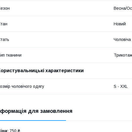
Сезон
Весна/Ос
Стан
Новий
тать
Чоловіча
ип тканини
Трикота
Користувальницькі характеристики
озмір чоловічого одягу
S - XXL
нформація для замовлення
іна:
750 ₴