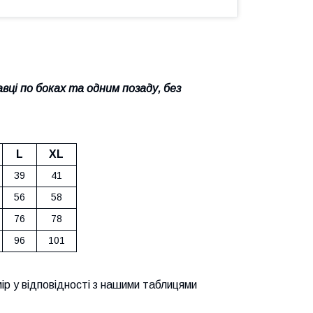
вці по боках та одним позаду, без
L
XL
39
41
56
58
76
78
96
101
ір у відповідності з нашими таблицями