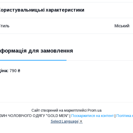
Користувальницькі характеристики
тиль
Міський
нформація для замовлення
іна:
790 ₴
Сайт створений на маркетплейсі
Prom.ua
ІНТЕРНЕТ-МАГАЗИН ЧОЛОВІЧОГО ОДЯГУ "GOLD MEN" |
Поскаржитися на контент
|
Політика 
Select Language
▼