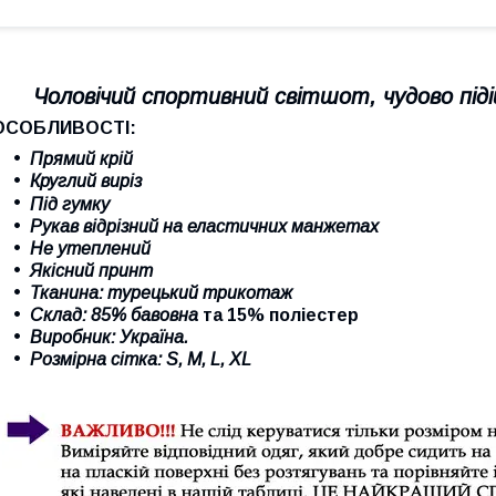
Чоловічий спортивний світшот, чудово піді
ОСОБЛИВОСТІ:
Прямий крій
Круглий виріз
Під гумку
Рукав відрізний на еластичних манжетах
Не утеплений
Якісний принт
Тканина: турецький трикотаж
Склад: 85% бавовна
та 15% поліестер
Виробник: Україна.
Розмірна сітка: S, M, L, XL