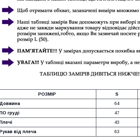
РОЗМІР
S
Довжина
64
ПО груді
47
Плечі
43
Рукав від плеча
63