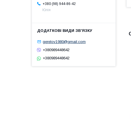
+380 (98) 944-86-42
Юлія
gerelov1980@gmail.com
+380989448642
+380989448642