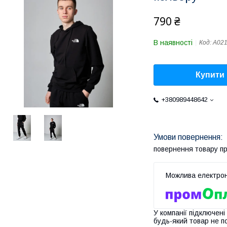
790 ₴
В наявності
Код:
А02
Купити
+380989448642
повернення товару п
У компанії підключені
будь-який товар не п