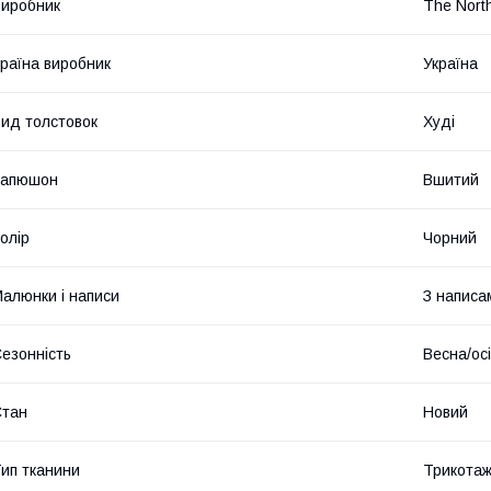
иробник
The Nort
раїна виробник
Україна
ид толстовок
Худі
Капюшон
Вшитий
олір
Чорний
алюнки і написи
З написа
езонність
Весна/ос
Стан
Новий
ип тканини
Трикота