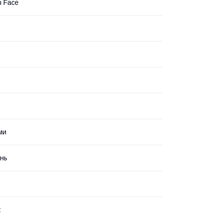
h Face
ми
інь
ж