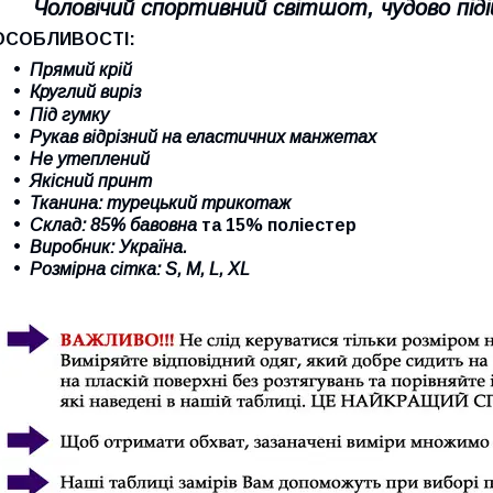
Чоловічий спортивний світшот, чудово піді
ОСОБЛИВОСТІ:
Прямий крій
Круглий виріз
Під гумку
Рукав відрізний на еластичних манжетах
Не утеплений
Якісний принт
Тканина: турецький трикотаж
Склад: 85% бавовна
та 15% поліестер
Виробник: Україна.
Розмірна сітка: S, M, L, XL