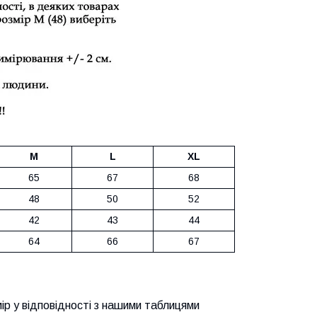
M
L
XL
65
67
68
48
50
52
42
43
44
64
66
67
ір у відповідності з нашими таблицями