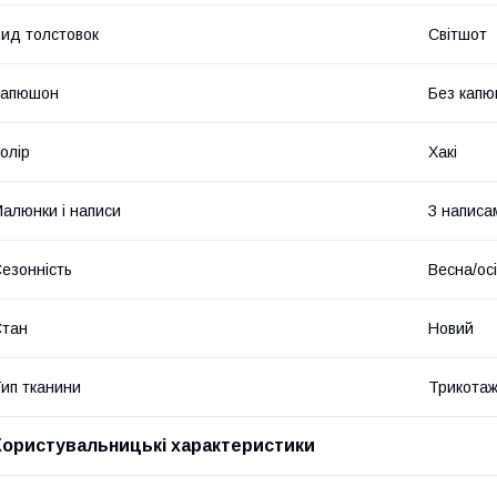
ид толстовок
Світшот
Капюшон
Без кап
олір
Хакі
алюнки і написи
З написа
езонність
Весна/ос
Стан
Новий
ип тканини
Трикота
Користувальницькі характеристики