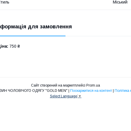
тиль
Міський
нформація для замовлення
іна:
750 ₴
Сайт створений на маркетплейсі
Prom.ua
ІНТЕРНЕТ-МАГАЗИН ЧОЛОВІЧОГО ОДЯГУ "GOLD MEN" |
Поскаржитися на контент
|
Політика 
Select Language
▼