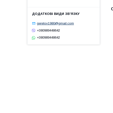
gerelov1980@gmail.com
+380989448642
+380989448642