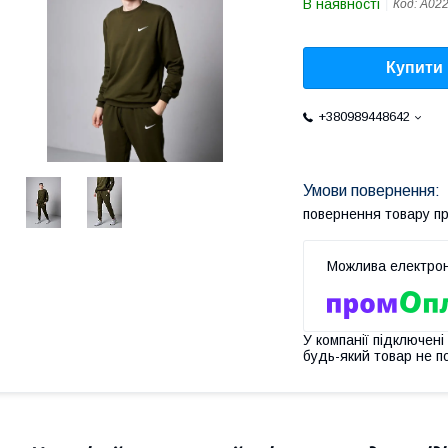
В наявності
Код:
А02
Купити
+380989448642
повернення товару п
У компанії підключені
будь-який товар не п