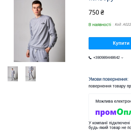
750 ₴
В наявності
Код:
А02
Купити
+380989448642
повернення товару п
У компанії підключені
будь-який товар не п