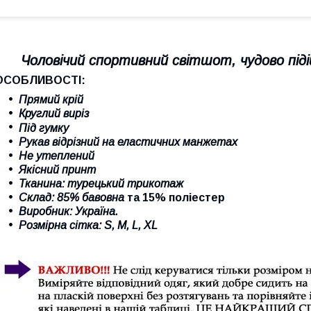
Чоловічий спортивний світшот, чудово піді
ОСОБЛИВОСТІ:
Прямий крій
Круглий виріз
Під гумку
Рукав відрізний на еластичних манжетах
Не утеплений
Якісний принт
Тканина: турецький трикотаж
Склад: 85% бавовна
та 15% поліестер
Виробник: Україна.
Розмірна сітка: S, M, L, XL