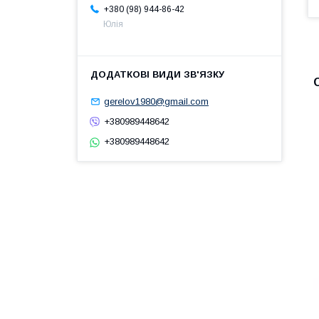
+380 (98) 944-86-42
Юлія
gerelov1980@gmail.com
+380989448642
+380989448642