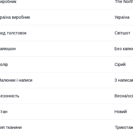
иробник
The Nort
раїна виробник
Україна
ид толстовок
Світшот
Капюшон
Без кап
олір
Сірий
алюнки і написи
З написа
езонність
Весна/ос
Стан
Новий
ип тканини
Трикота