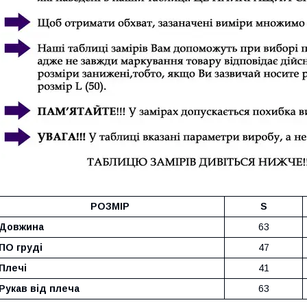
РОЗМІР
S
Довжина
63
ПО груді
47
Плечі
41
Рукав від плеча
63