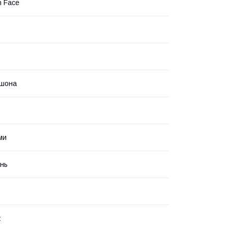
h Face
юшона
ми
інь
ж