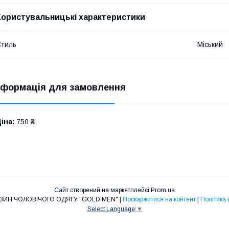
Користувальницькі характеристики
тиль
Міський
нформація для замовлення
іна:
750 ₴
Сайт створений на маркетплейсі
Prom.ua
ІНТЕРНЕТ-МАГАЗИН ЧОЛОВІЧОГО ОДЯГУ "GOLD MEN" |
Поскаржитися на контент
|
Політика 
Select Language
▼