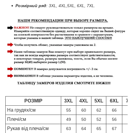
Розмірний ряд
: 3XL, 4XL,5XL, 6XL, 7XL.
РОЗМІР
3XL
4XL
5XL
6XL
7X
На грудях
/см
55
60
62
66
68
Плечі
/см
49
50
52
56
58
Рукав від плеча
/см
63
64
65
67
67