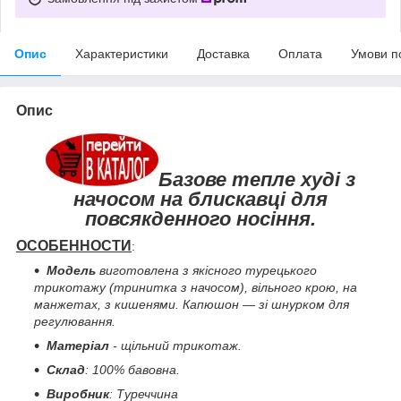
Опис
Характеристики
Доставка
Оплата
Умови п
Опис
Базове тепле худі з
начосом на блискавці для
повсякденного носіння.
ОСОБЕННОСТИ
:
Модель
виготовлена з якісного турецького
трикотажу (тринитка з начосом), вільного крою, на
манжетах, з кишенями. Капюшон — зі шнурком для
регулювання.
Матеріал
- щільний трикотаж.
Склад
: 100% бавовна.
Виробник
: Туреччина