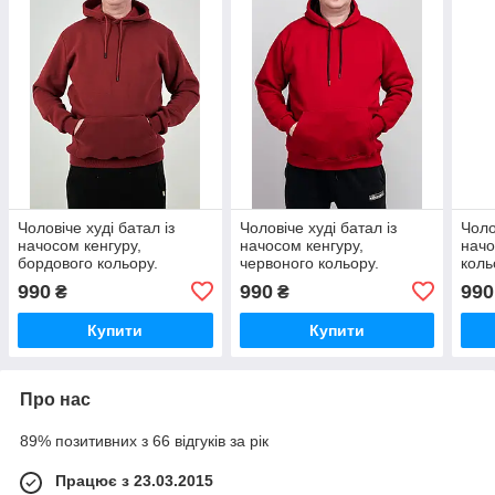
Чоловіче худі батал із
Чоловіче худі батал із
Чоло
начосом кенгуру,
начосом кенгуру,
начо
бордового кольору.
червоного кольору.
коль
Розміри: 2XL,
Розміри: 3XL,4XL,5XL,6XL.
3XL,
990
990
990
₴
₴
3XL,4XL,5XL,6XL.
Купити
Купити
Про нас
89% позитивних з 66 відгуків за рік
Працює з 23.03.2015