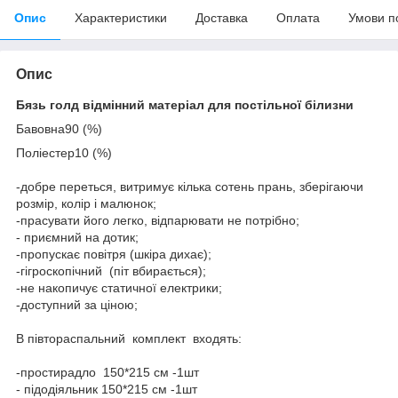
Опис
Характеристики
Доставка
Оплата
Умови п
Опис
Бязь голд відмінний матеріал для постільної білизни
Бавовна90 (%)
Поліестер10 (%)
-добре переться, витримує кілька сотень прань, зберігаючи
розмір, колір і малюнок;
-прасувати його легко, відпарювати не потрібно;
- приємний на дотик;
-пропускає повітря (шкіра дихає);
-гігроскопічний (піт вбирається);
-не накопичує статичної електрики;
-доступний за ціною;
В півтораспальний комплект входять:
-простирадло 150*215 см -1шт
- підодіяльник 150*215 см -1шт