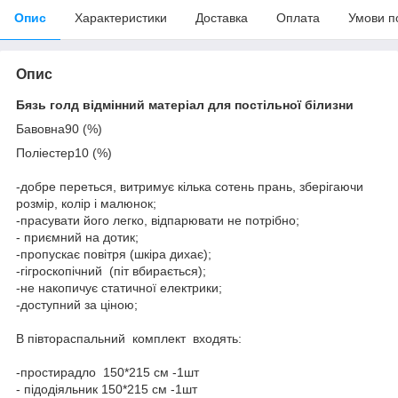
Опис
Характеристики
Доставка
Оплата
Умови п
Опис
Бязь голд відмінний матеріал для постільної білизни
Бавовна90 (%)
Поліестер10 (%)
-добре переться, витримує кілька сотень прань, зберігаючи
розмір, колір і малюнок;
-прасувати його легко, відпарювати не потрібно;
- приємний на дотик;
-пропускає повітря (шкіра дихає);
-гігроскопічний (піт вбирається);
-не накопичує статичної електрики;
-доступний за ціною;
В півтораспальний комплект входять:
-простирадло 150*215 см -1шт
- підодіяльник 150*215 см -1шт