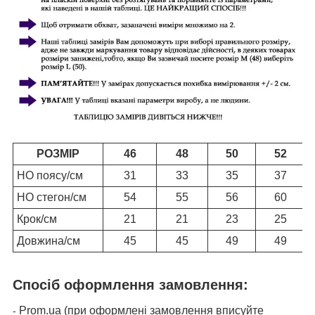
РОЗМІР
46
48
50
52
НО поясу/см
31
33
35
37
НО стегон/см
54
55
56
60
Крок/см
21
21
23
25
Довжина/см
45
45
49
49
Спосіб оформлення замовлення:
Prom.ua (при оформлені замовлення вписуйте
-