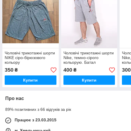
Чоловічі трикотажні шорти
Чоловічі трикотажні шорти
Чоло
NIKE сіро-бірюзового
Nike, темно-сірого
Nike
кольору
кольорую. Батал
коль
350
400
300
₴
₴
Купити
Купити
Про нас
89% позитивних з 66 відгуків за рік
Працює з 23.03.2015
м. Хмельницький