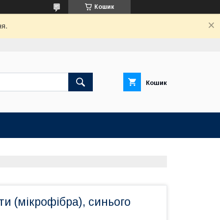
Кошик
ня.
Кошик
ти (мікрофібра), синього