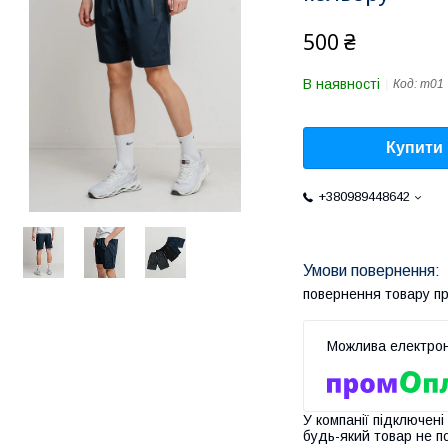
500 ₴
В наявності
Код:
m01
Купити
+380989448642
повернення товару п
У компанії підключені
будь-який товар не п