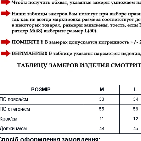
РОЗМІР
M
L
ПО пояса/см
33
34
ПО стегон/см
55
56
Крок/см
11
12
Довжина/см
44
45
Спосіб оформлення замовлення: