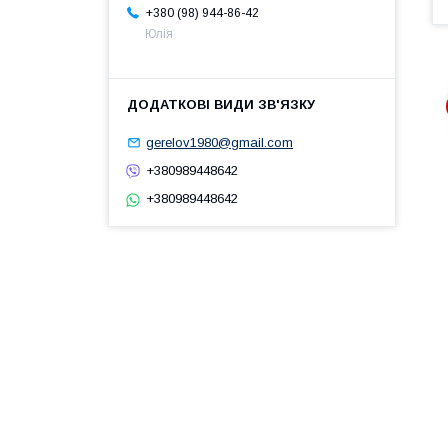
+380 (98) 944-86-42
Юлія
gerelov1980@gmail.com
+380989448642
+380989448642