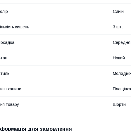
олір
Синій
ількість кишень
3 шт.
Посадка
Середня
Стан
Новий
тиль
Молодіж
ип тканини
Плащівка
ип товару
Шорти
нформація для замовлення