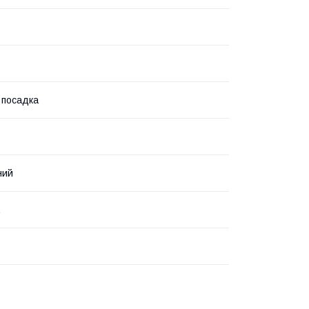
 посадка
ний