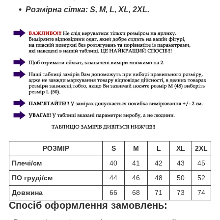
Розмірна сітка: S,
M
, L,
XL,
2
XL.
РОЗМІР
S
M
L
XL
2XL
Плечі/см
40
41
42
43
45
ПО груді/см
44
46
48
50
52
Довжина
66
68
71
73
74
Спосіб оформлення замовлень: