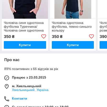
Чоловіча синя однотонна
Чоловіча однотонна
Чоло
футболка Туреччина/
футболка, темно-синього
футб
Чоловіча синя однотонна
кольору
розм
футболка Туреччина
одно
350
350
390
₴
₴
вели
Купити
Купити
Про нас
89% позитивних з 66 відгуків за рік
Працює з 23.03.2015
м. Хмельницький
Хмельницький, Україна
Контакти
Сьогодні працює з 10:00 до 18:00