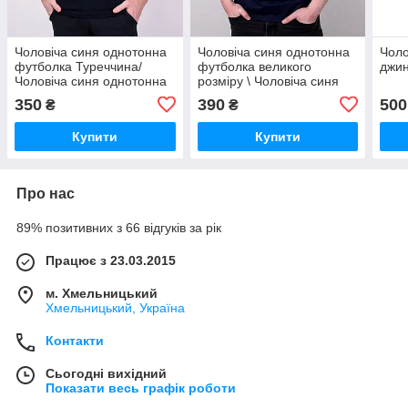
Чоловіча синя однотонна
Чоловіча синя однотонна
Чоло
футболка Туреччина/
футболка великого
джин
Чоловіча синя однотонна
розміру \ Чоловіча синя
футболка Туреччина
однотонна футболка
350
390
500
₴
₴
великого розміру
Купити
Купити
Про нас
89% позитивних з 66 відгуків за рік
Працює з 23.03.2015
м. Хмельницький
Хмельницький, Україна
Контакти
Сьогодні вихідний
Показати весь графік роботи