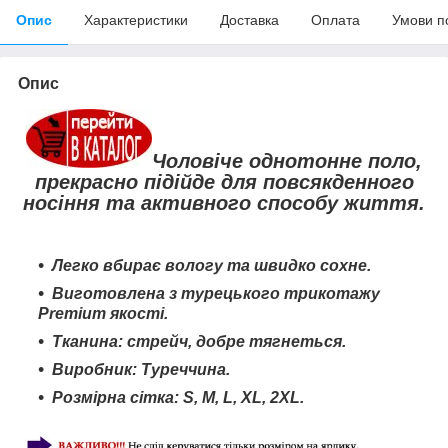
Опис
Характеристики
Доставка
Оплата
Умови п
Опис
Чоловіче однотонне поло,
прекрасно підійде для повсякденного
носіння та активного способу життя.
Легко вбирає вологу та швидко сохне
.
Виготовлена з турецького трикотажу
Premium якості.
Тканина: стрейч, добре тягнеться.
Виробник: Туреччина.
Розмірна сітка: S,
M
, L,
XL,
2
XL.