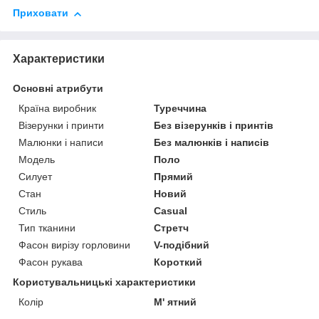
Приховати
Характеристики
Основні атрибути
Країна виробник
Туреччина
Візерунки і принти
Без візерунків і принтів
Малюнки і написи
Без малюнків і написів
Модель
Поло
Силует
Прямий
Стан
Новий
Стиль
Casual
Тип тканини
Стретч
Фасон вирізу горловини
V-подібний
Фасон рукава
Короткий
Користувальницькі характеристики
Колір
М' ятний