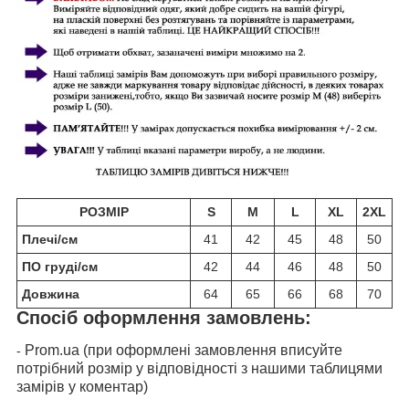
РОЗМІР
S
M
L
XL
2XL
Плечі/см
41
42
45
48
50
ПО груді/см
42
44
46
48
50
Довжина
64
65
66
68
70
Спосіб оформлення замовлень:
Prom.ua (при оформлені замовлення вписуйте
-
потрібний розмір у відповідності з нашими таблицями
замірів у коментар)