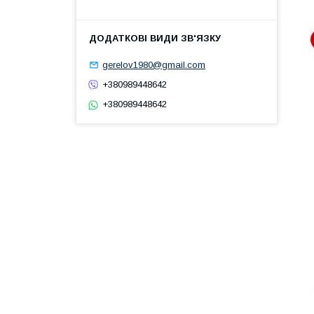
gerelov1980@gmail.com
+380989448642
+380989448642