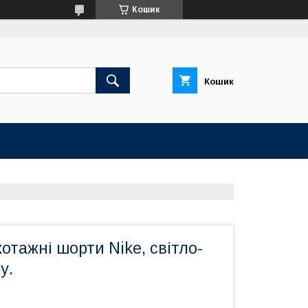
Кошик
Кошик
котажні шорти Nike, світло-
у.