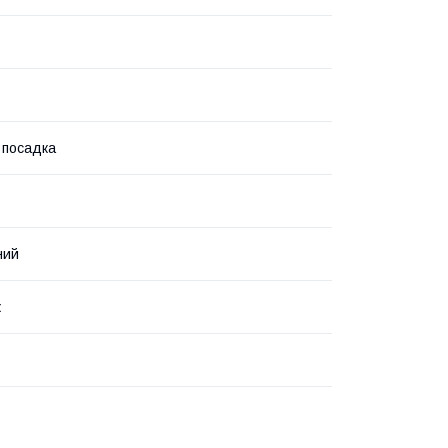
 посадка
ний
ж