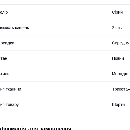
олір
Сірий
ількість кишень
2 шт.
Посадка
Середня
Стан
Новий
тиль
Молодіж
ип тканини
Трикота
ип товару
Шорти
нформація для замовлення