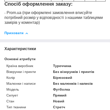
Спосіб оформлення заказу:
Prom.ua (при оформлені замовлення вписуйте
-
потрібний розмір у відповідності з нашими таблицями
замірів у коментар)
Приховати
Характеристики
Основні атрибути
Країна виробник
Туреччина
Візерунки і принти
Без візерунків і принтів
Колір
Бірюзовий
Малюнки і написи
Без малюнків і написів
Модель
Футболка
Силует
Прямий
Стан
Новий
Тип тканини
Стретч