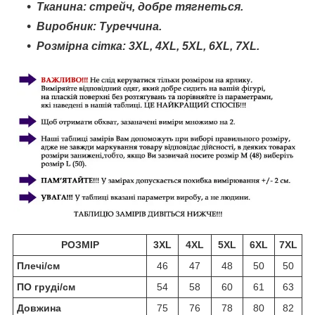
Тканина: стрейч, добре тягнеться.
Виробник: Туреччина.
Розмірна сітка: 3XL,
4XL
, 5XL, 6
XL,
7
XL.
РОЗМІР
3XL
4XL
5XL
6XL
7XL
Плечі/см
46
47
48
50
50
ПО груді/см
54
58
60
61
63
Довжина
75
76
78
80
82