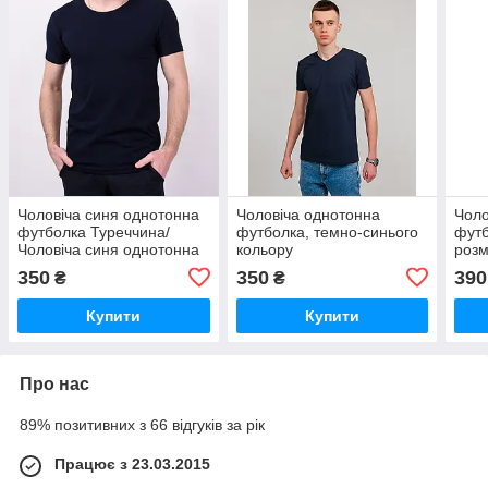
Чоловіча синя однотонна
Чоловіча однотонна
Чоло
футболка Туреччина/
футболка, темно-синього
футб
Чоловіча синя однотонна
кольору
розм
футболка Туреччина
одно
350
350
390
₴
₴
вели
Купити
Купити
Про нас
89% позитивних з 66 відгуків за рік
Працює з 23.03.2015