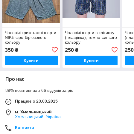
Чоловічі трикотажні шорти
Чоловічі шорти в клітинку
Чоло
NIKE сіро-бірюзового
(плащівка), темно-синього
(пла
кольору
кольору
коль
350
250
250
₴
₴
Купити
Купити
Про нас
89% позитивних з 66 відгуків за рік
Працює з 23.03.2015
м. Хмельницький
Хмельницький, Україна
Контакти