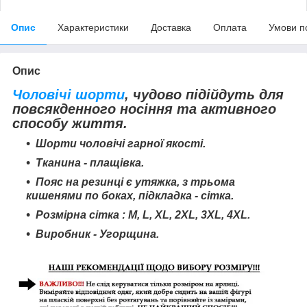
Опис
Характеристики
Доставка
Оплата
Умови п
Опис
Чоловічі шорти
, чудово підійдуть для
повсякденного носіння та активного
способу життя.
Шорти чоловічі гарної якості.
Тканина - плащівка.
Пояс на резинці є утяжка, з трьома
кишенями по боках, підкладка - сітка.
Розмірна сітка : M, L, XL, 2XL, 3XL, 4XL.
Виробник - Угорщина.