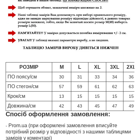
РОЗМІР
M
L
XL
3XL
2XL
ПО поясу/см
30
31
33
34
36
ПО стегон/см
57
59
61
62
63
Крок/см
13
15
15
15
15
Довжина/см
42
43
45
47
49
Спосіб оформлення замовлення:
Prom.ua (при оформлені замовлення вписуйте
-
потрібний розмір у відповідності з нашими таблицями
замірів у коментарі)