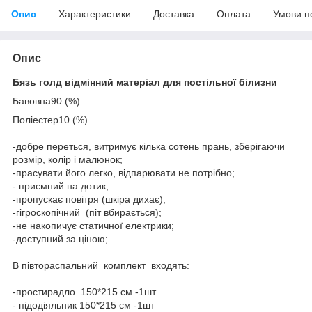
Опис
Характеристики
Доставка
Оплата
Умови п
Опис
Бязь голд відмінний матеріал для постільної білизни
Бавовна90 (%)
Поліестер10 (%)
-добре переться, витримує кілька сотень прань, зберігаючи
розмір, колір і малюнок;
-прасувати його легко, відпарювати не потрібно;
- приємний на дотик;
-пропускає повітря (шкіра дихає);
-гігроскопічний (піт вбирається);
-не накопичує статичної електрики;
-доступний за ціною;
В півтораспальний комплект входять:
-простирадло 150*215 см -1шт
- підодіяльник 150*215 см -1шт