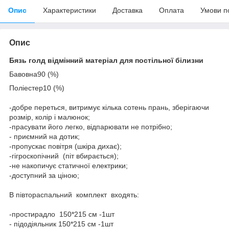
Опис
Характеристики
Доставка
Оплата
Умови п
Опис
Бязь голд відмінний матеріал для постільної білизни
Бавовна90 (%)
Поліестер10 (%)
-добре переться, витримує кілька сотень прань, зберігаючи
розмір, колір і малюнок;
-прасувати його легко, відпарювати не потрібно;
- приємний на дотик;
-пропускає повітря (шкіра дихає);
-гігроскопічний (піт вбирається);
-не накопичує статичної електрики;
-доступний за ціною;
В півтораспальний комплект входять:
-простирадло 150*215 см -1шт
- підодіяльник 150*215 см -1шт